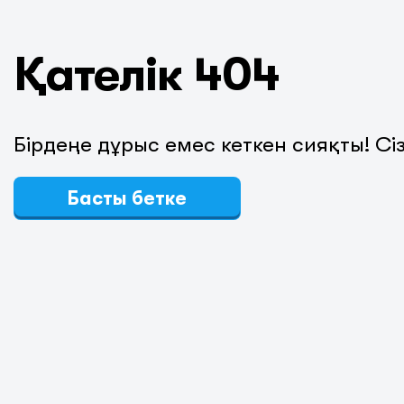
Қателік 404
Бірдеңе дұрыс емес кеткен сияқты! Сі
Басты бетке