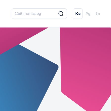
Қз
Ру
En