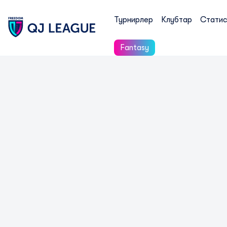
Турнирлер
Клубтар
Статис
Fantasy