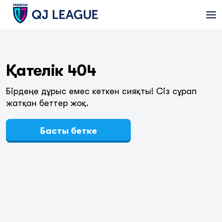
Қателік 404
Бірдеңе дұрыс емес кеткен сияқты! Сіз сұрап
жатқан беттер жоқ.
Басты бетке