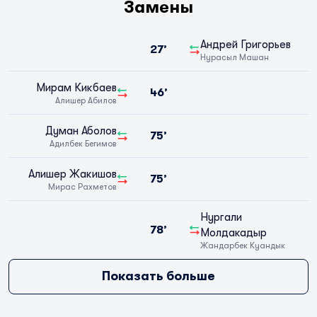
Замены
Андрей Григорьев
27’
Нурасыл Машан
Мирам Кикбаев
46’
Алишер Абилов
Думан Аболов
75’
Адилбек Бегимов
Алишер Жакишов
75’
Мирас Рахметов
Нургали
78’
Молдакадыр
Жандарбек Куандык
Показать больше