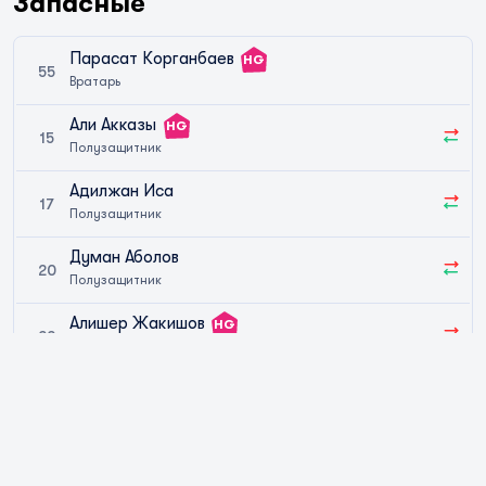
Запасные
Парасат Корганбаев
HG
55
Вратарь
Али Акказы
HG
15
Полузащитник
Адилжан Иса
17
Полузащитник
Думан Аболов
20
Полузащитник
Алишер Жакишов
HG
22
Полузащитник
Мирам Кикбаев
HG
J
49
Полузащитник
Бекзат Дусупов
HG
69
Полузащитник