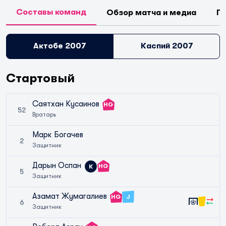
Составы команд
Обзор матча и медиа
П
Актобе 2007
Каспий 2007
Стартовый
Саятхан Кусаинов
HG
52
Вратарь
Марк Богачев
2
Защитник
Дарын Оспан
HG
К
5
Защитник
Азамат Жумагалиев
HG
J
6
Защитник