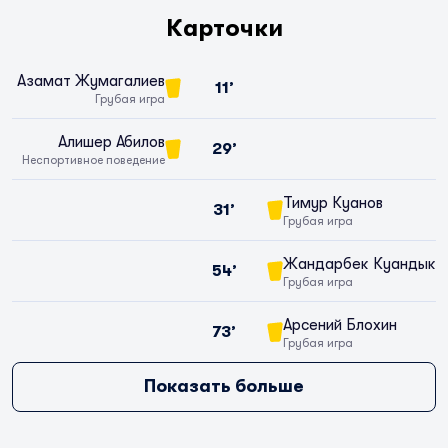
Карточки
Азамат Жумагалиев
11’
Грубая игра
Алишер Абилов
29’
Неспортивное поведение
Тимур Куанов
31’
Грубая игра
Жандарбек Куандык
54’
Грубая игра
Арсений Блохин
73’
Грубая игра
Показать больше