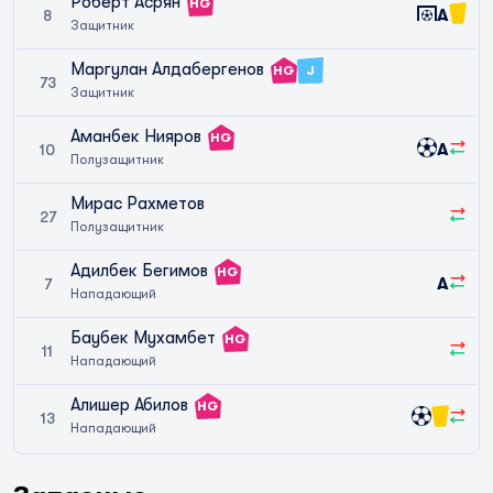
Роберт Асрян
HG
A
8
Защитник
Маргулан Алдабергенов
HG
J
73
Защитник
Аманбек Нияров
HG
A
10
Полузащитник
Мирас Рахметов
27
Полузащитник
Адилбек Бегимов
HG
A
7
Нападающий
Баубек Мухамбет
HG
11
Нападающий
Алишер Абилов
HG
13
Нападающий