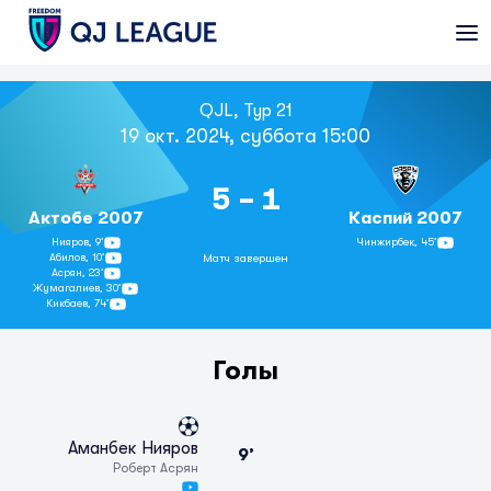
QJL, Тур 21
19 окт. 2024, суббота 15:00
5 - 1
Актобе 2007
Каспий 2007
Нияров,
9’
Чинжирбек,
45’
Абилов,
10’
Матч завершен
Асрян,
23’
Жумагалиев,
30’
Кикбаев,
74’
Голы
Аманбек Нияров
9’
Роберт Асрян