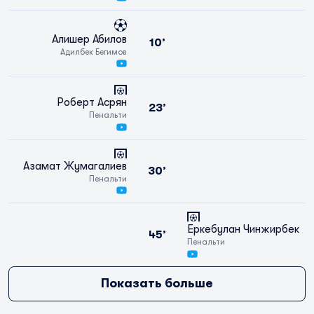
Алишер Абилов
10’
Адилбек Бегимов
Роберт Асрян
23’
Пенальти
Азамат Жумагалиев
30’
Пенальти
Еркебулан Чинжирбек
45’
Пенальти
Показать больше