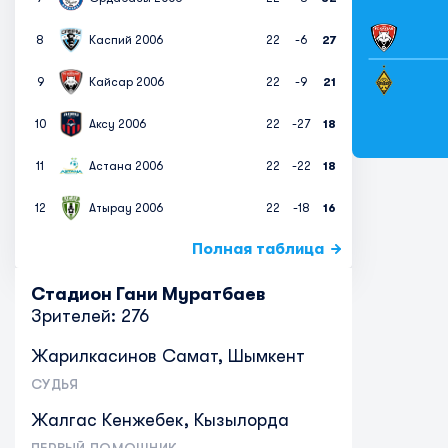
8
Каспий 2006
22
-6
27
9
Кайсар 2006
22
-9
21
10
Аксу 2006
22
-27
18
11
Астана 2006
22
-22
18
12
Атырау 2006
22
-18
16
Полная таблица
Стадион Гани Муратбаев
Зрителей: 276
Жарилкасинов Самат, Шымкент
СУДЬЯ
Жалгас Кенжебек, Кызылорда