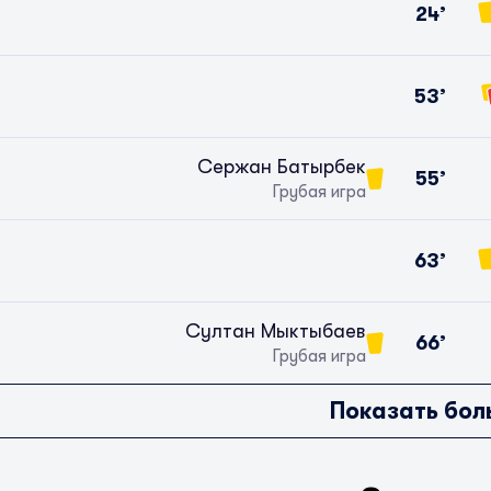
24’
53’
Сержан Батырбек
55’
Грубая игра
63’
Султан Мыктыбаев
66’
Грубая игра
Показать бол