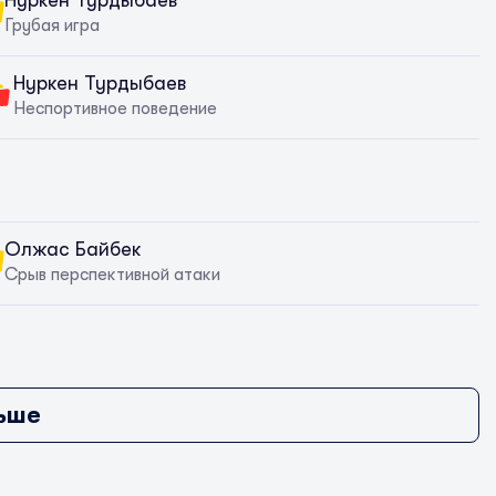
Нуркен Турдыбаев
Грубая игра
Нуркен Турдыбаев
Неспортивное поведение
Олжас Байбек
Срыв перспективной атаки
ьше