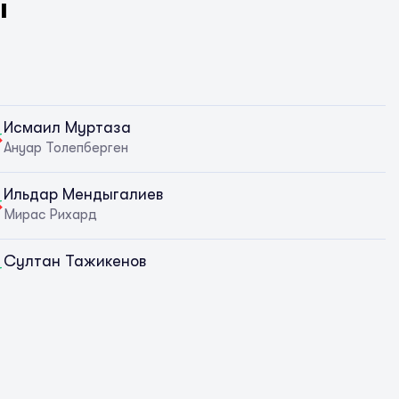
ы
Исмаил Муртаза
Ануар Толепберген
Ильдар Мендыгалиев
Мирас Рихард
Султан Тажикенов
Азамат Туякбаев
ьше