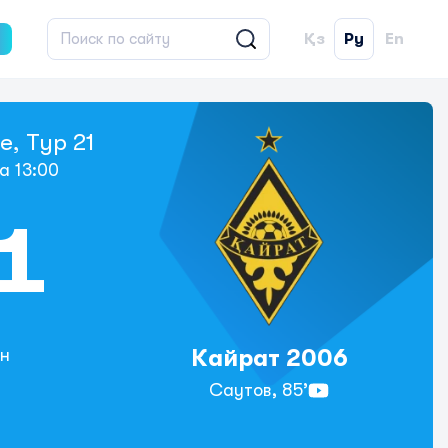
Қз
Ру
En
, Тур 21
а 13:00
 1
Кайрат 2006
н
Саутов,
85’