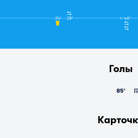
24’
28’
46’
Голы
85’
Карточ