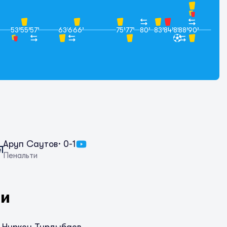
53’
55’
57’
63’
64’
66’
75’
77’
80’
83’
84’
85’
88’
90’
Аруп Саутов
· 0-1
Пенальти
ки