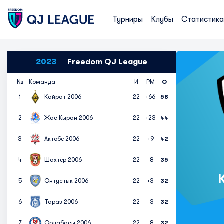
Турниры
Клубы
Статистика
2023
Freedom QJ League
№
Команда
И
РМ
О
1
Кайрат 2006
22
+66
58
2
Жас Кыран 2006
22
+23
44
3
Актобе 2006
22
+9
42
4
Шахтёр 2006
22
-8
35
5
Онтустык 2006
22
+3
32
6
Тараз 2006
22
-3
32
7
Ордабасы 2006
22
-8
32