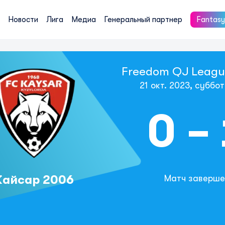
Новости
Лига
Медиа
Генеральный партнер
Fantasy
Freedom QJ League
21 окт. 2023, суббот
0 -
Кайсар 2006
Матч заверше