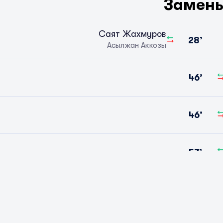
Замен
Саят Жахмуров
28’
Асылжан Аккозы
46’
46’
57’
Диас Тулеу
Рамазан Багдат
Показать бол