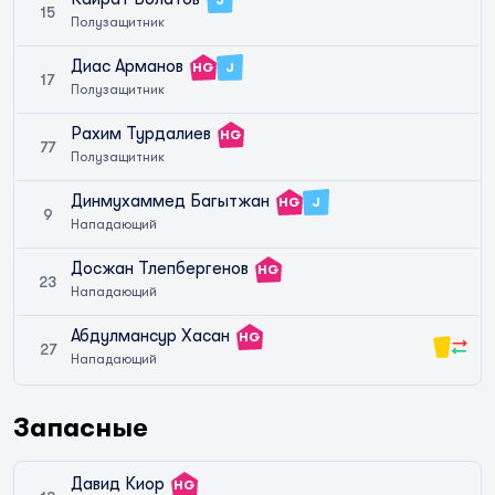
15
Полузащитник
Диас Арманов
HG
J
17
Полузащитник
Рахим Турдалиев
HG
77
Полузащитник
Динмухаммед Багытжан
HG
J
9
Нападающий
Досжан Тлепбергенов
HG
23
Нападающий
Абдулмансур Хасан
HG
27
Нападающий
Запасные
Давид Киор
HG