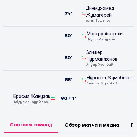
Динмухамед
74’
Жумагерей
Ален Ташенов
Мансур Анатоли
80’
Дидар Изтурган
Алишер
80’
Нурманжанов
Ануар Узакбай
Нурасыл Жумабеков
85’
Алихан Жyмабай
Ерасыл Жанузак
90 + 1’
Абдулмансур Хасан
Составы команд
Обзор матча и медиа
П