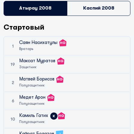
Атырау 2008
Каспий 2008
Стартовый
Саян Насихатулы
HG
1
Вратарь
Максат Муратов
HG
19
Защитник
Матвей Борисов
HG
2
Полузащитник
Медет Арон
HG
6
Полузащитник
Камиль Гатих
HG
К
10
Полузащитник
Кайрат Болатов
J