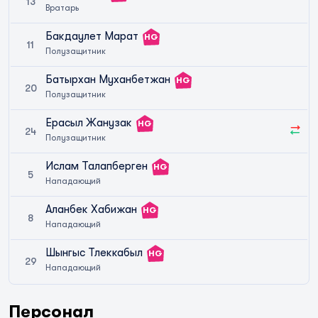
13
Вратарь
Бакдаулет Марат
HG
11
Полузащитник
Батырхан Муханбетжан
HG
20
Полузащитник
Ерасыл Жанузак
HG
24
Полузащитник
Ислам Талапберген
HG
5
Нападающий
Аланбек Хабижан
HG
8
Нападающий
Шынгыс Тлеккабыл
HG
29
Нападающий
Персонал