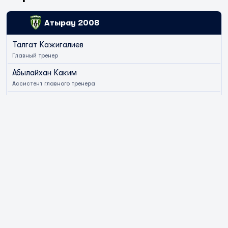
Атырау 2008
Талгат Кажигалиев
Главный тренер
Абылайхан Каким
Ассистент главного тренера
Адилет Калиев
Тренер по вратарям
Жазира Тилеугалиева
Врач
Айдос Уалитов
Врач
Куаныш Кабдулов
Координатор
Смадияр Жамалиден
Менеджер