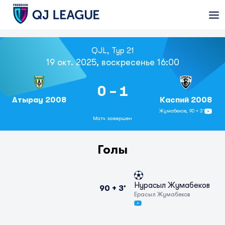
QJL, Тур 21
19 окт. 2025, воскресенье 16:00
0 - 1
Атырау 2008
Каспий 2008
Жумабеков,
90 + 3’
Матч завершен
Голы
Нурасыл Жумабеков
90 + 3’
Ерасыл Жумабеков