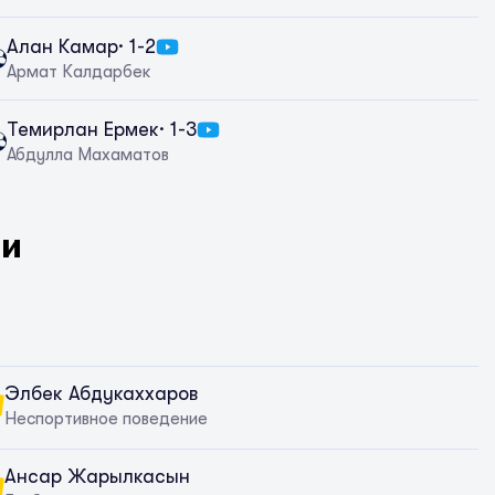
Алан Камар
· 1-2
Армат Калдарбек
Темирлан Ермек
· 1-3
Абдулла Махаматов
ки
Элбек Абдукаххаров
Неспортивное поведение
Ансар Жарылкасын