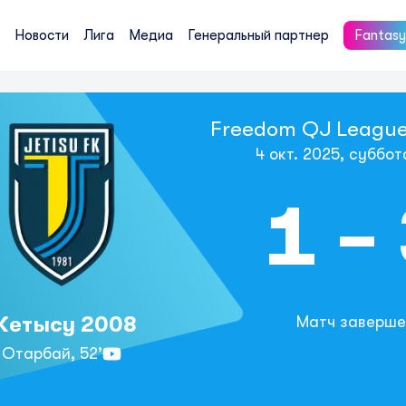
Новости
Лига
Медиа
Генеральный партнер
Fantasy
Freedom QJ League 
4 окт. 2025, суббот
1 -
етысу 2008
Матч заверше
Отарбай,
52’