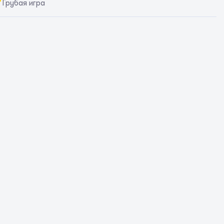
Грубая игра
ы