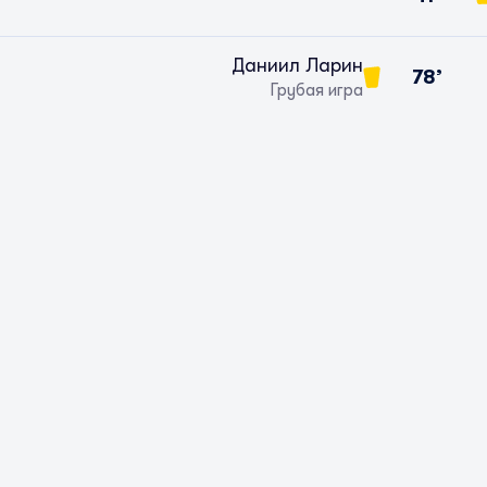
Даниил Ларин
78’
Грубая игра
Замен
рбай
дилда
сатай
ктаган
Абдулла Махаматов
Ансар Жарылкасын