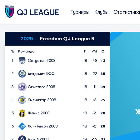
Турниры
Клубы
Статистика
2025
Freedom QJ League B
№
Команда
И
РМ
О
1
Онтустык 2008
18
+48
43
2
Академия КФФ
18
+22
35
3
Окжетпес 2008
18
+11
34
4
Кызылжар 2008
18
+2
29
Ж
5
Женис 2008
18
-2
28
6
Хан-Тенгри 2008
18
+2
28
7
Алтай 2008
18
-16
21