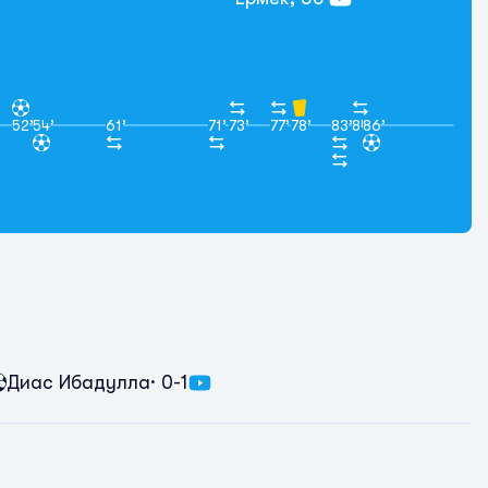
52’
54’
61’
71’
73’
77’
78’
83’
84’
86’
Диас Ибадулла
· 0-1