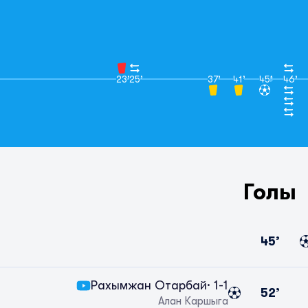
23’
25’
37’
41’
45’
46’
Голы
45’
Рахымжан Отарбай
· 1-1
52’
Алан Каршыга