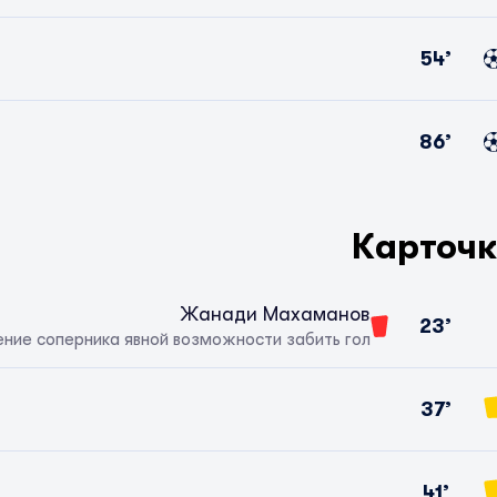
54’
86’
Карточ
Жанади Махаманов
23’
ние соперника явной возможности забить гол
37’
41’