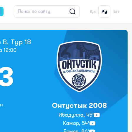
Қз
Ру
En
B, Тур 18
а 12:00
 3
Онтустык 2008
н
Ибадулла,
45’
Камар,
54’
Ермек,
86’