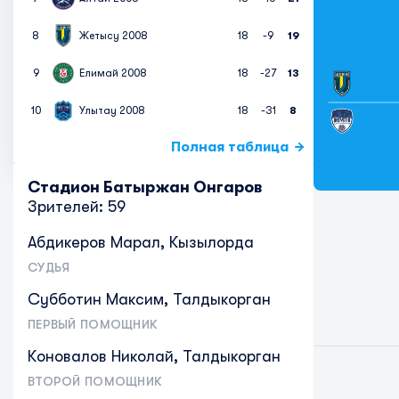
8
Жетысу 2008
18
-9
19
9
Елимай 2008
18
-27
13
10
Улытау 2008
18
-31
8
Полная таблица
Стадион Батыржан Онгаров
Зрителей: 59
Абдикеров Марал, Кызылорда
СУДЬЯ
Субботин Максим, Талдыкорган
ПЕРВЫЙ ПОМОЩНИК
Коновалов Николай, Талдыкорган
ВТОРОЙ ПОМОЩНИК