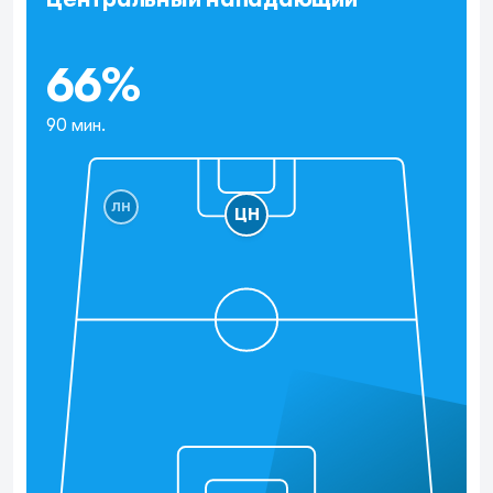
66%
90 мин.
ЛН
ЦН