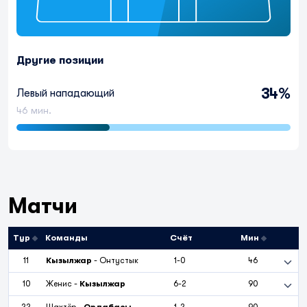
Другие позиции
34%
Левый нападающий
46 мин.
Матчи
Тур
Команды
Счёт
Мин
11
Кызылжар
-
Онтустык
1-0
46
10
Женис
-
Кызылжар
6-2
90