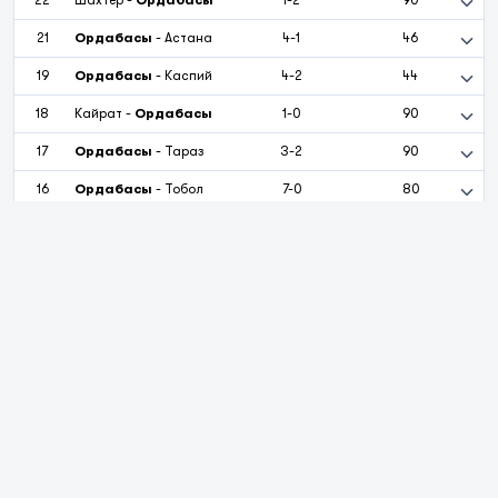
22
Шахтёр
-
Ордабасы
1-2
90
21
Ордабасы
-
Астана
4-1
46
19
Ордабасы
-
Каспий
4-2
44
18
Кайрат
-
Ордабасы
1-0
90
17
Ордабасы
-
Тараз
3-2
90
16
Ордабасы
-
Тобол
7-0
80
15
Актобе
-
Ордабасы
0-0
78
14
Ордабасы
-
Атырау
2-1
39
10
на страницу
1
2
3
Турниры