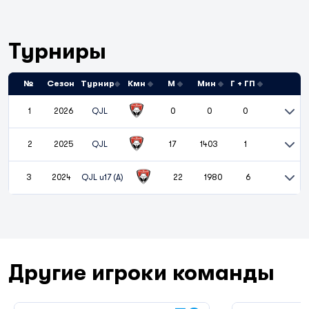
Турниры
№
Сезон
Турнир
Кмн
М
Мин
Г + ГП
1
2026
QJL
0
0
0
2
2025
QJL
17
1403
1
3
2024
QJL u17 (A)
22
1980
6
Другие игроки команды