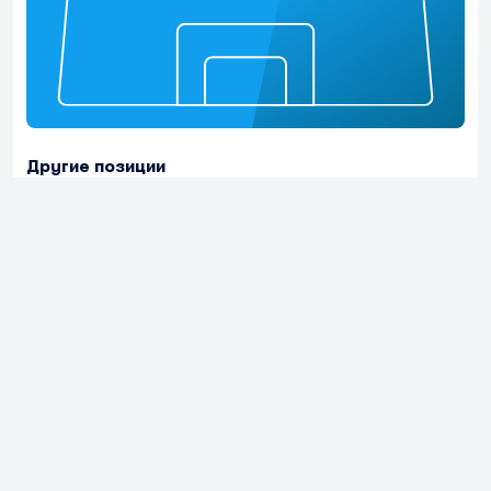
Другие позиции
15%
Правый атакующий полузащитник
51 мин.
14%
Левый опорный полузащитник
47 мин.
14%
Правый полузащитник
45 мин.