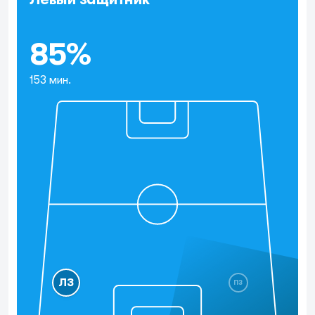
85%
153 мин.
ЛЗ
ПЗ