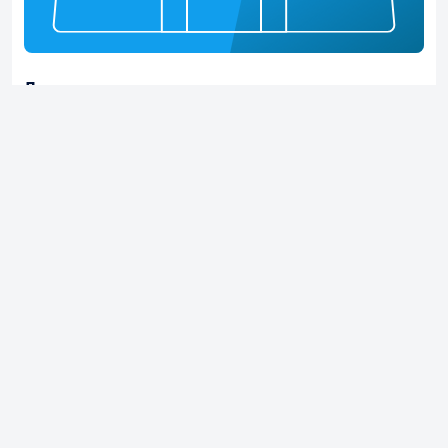
Другие позиции
15%
Правый защитник
26 мин.
Матчи
Тур
Команды
Счёт
Мин
14
Елимай 2008
-
0-1
6
Окжетпес 2008
13
Окжетпес 2008
-
0-2
6
Онтустык 2008