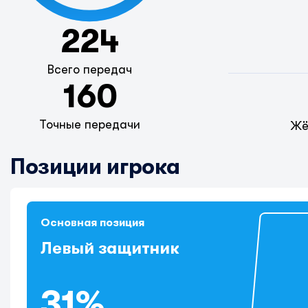
224
Всего передач
160
Точные передачи
Жё
Позиции игрока
Основная позиция
Левый защитник
31%