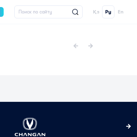
Қз
Ру
En