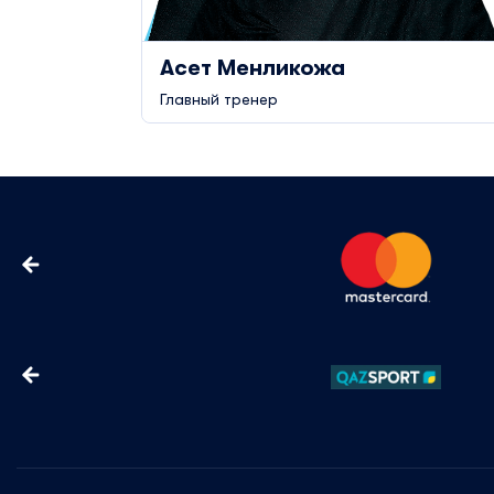
Асет Менликожа
Главный тренер