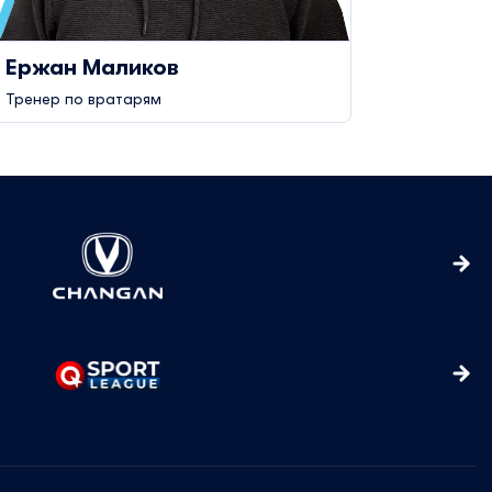
Ержан Маликов
Азама
Тренер по вратарям
Врач