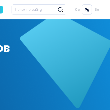
Қз
Ру
En
ов