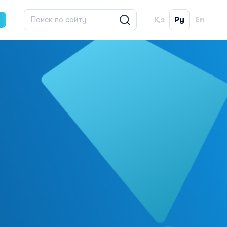
Қз
Ру
En