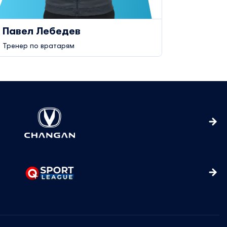
Павел Лебедев
Андре
Тренер по вратарям
Врач