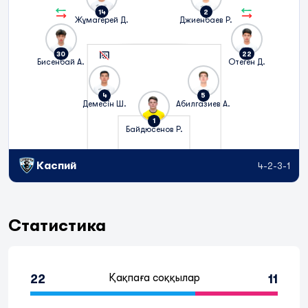
14
2
Жұмагерей Д.
Джиенбаев Р.
30
22
Бисенбай А.
Отеген Д.
4
5
Демесін Ш.
Абилгазиев А.
1
Байдюсенов Р.
Каспий
4-2-3-1
Статистика
Қақпаға соққылар
22
11