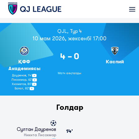
QJL, Тур 4
10 мам 2026, жексенбі 17:00
4 - 0
ҚФФ
Каспий
Академиясы
Матч аяқталды
Дауренов,
14’
Лисохмар,
62’
Хизметов,
80’
Болат,
82’
Голдар
Султан Дауренов
14’
Никита Лисохмар