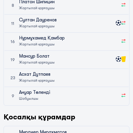
Платон Шипицин
8
Жартылай қорғаушы
Султан Дауренов
11
Жартылай қорғаушы
Нұрмұхамед Қамбар
16
Жартылай қорғаушы
Мансур Болат
19
Жартылай қорғаушы
Асхат Дутпаев
23
Жартылай қорғаушы
Ануар Төленді
9
Шабуылшы
Қосалқы құрамдар
Мирдиер Мирахматов