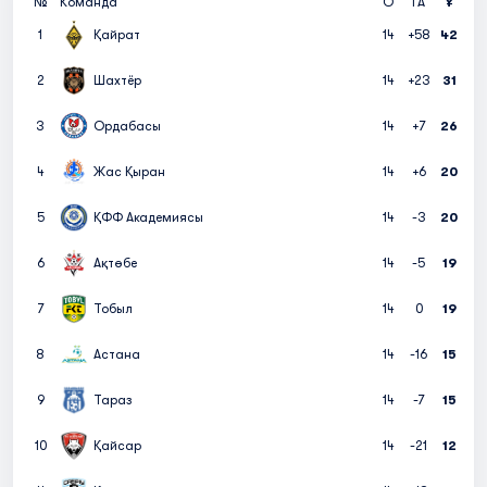
№
Команда
О
ГА
Ұ
1
Қайрат
14
+58
42
2
Шахтёр
14
+23
31
3
Ордабасы
14
+7
26
4
Жас Қыран
14
+6
20
5
ҚФФ Академиясы
14
-3
20
6
Ақтөбе
14
-5
19
7
Тобыл
14
0
19
8
Астана
14
-16
15
9
Тараз
14
-7
15
10
Қайсар
14
-21
12