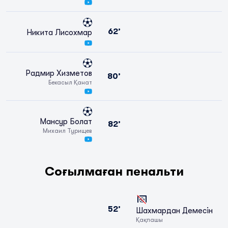
62’
Никита Лисохмар
Радмир Хизметов
80’
Бекасыл Қанат
Мансур Болат
82’
Михаил Турищев
Соғылмаған пенальти
52’
Шахмардан Демесін
Қақпашы