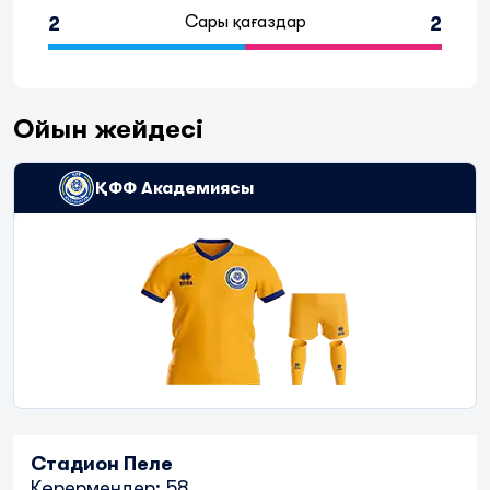
Сары қағаздар
2
2
Ойын жейдесі
ҚФФ Академиясы
Стадион Пеле
Көрермендер: 58