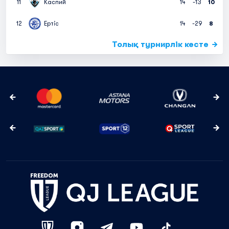
11
Каспий
14
-13
10
12
Ертіс
14
-29
8
Толық турнирлік кесте