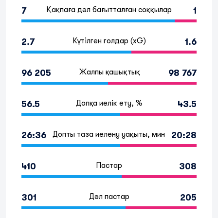
Қақпаға дәл бағытталған соққылар
7
1
Күтілген голдар (xG)
2.7
1.6
Жалпы қашықтық
96 205
98 767
Допқа иелік ету, %
56.5
43.5
Допты таза иелену уақыты, мин
26:36
20:28
Пастар
410
308
Дәл пастар
301
205