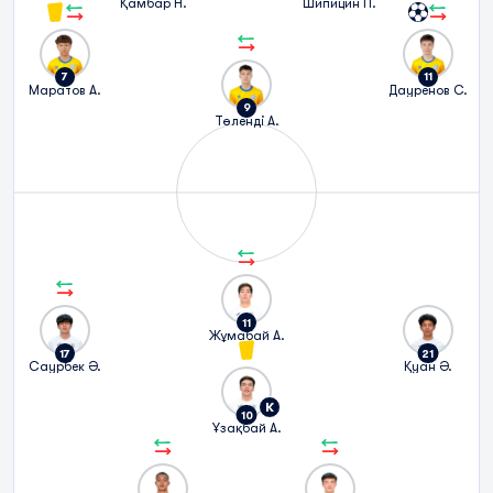
Қамбар Н.
Шипицин П.
7
11
Маратов А.
Дауренов С.
9
Төленді А.
11
Жұмабай А.
17
21
Саурбек Ә.
Қуан Ә.
К
10
Ұзақбай А.