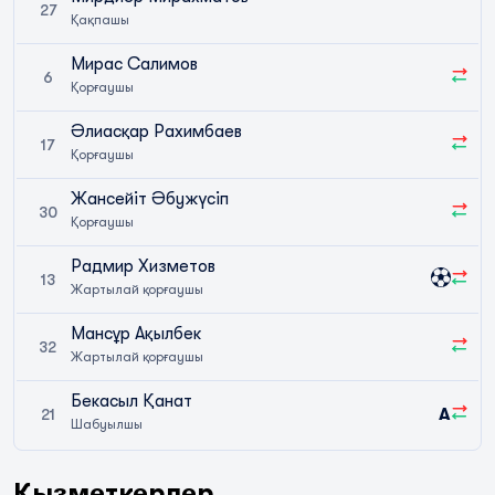
27
Қақпашы
Мирас Салимов
6
Қорғаушы
Әлиасқар Рахимбаев
17
Қорғаушы
Жансейіт Әбужүсіп
30
Қорғаушы
Радмир Хизметов
13
Жартылай қорғаушы
Мансұр Ақылбек
32
Жартылай қорғаушы
Бекасыл Қанат
A
21
Шабуылшы
Қызметкерлер