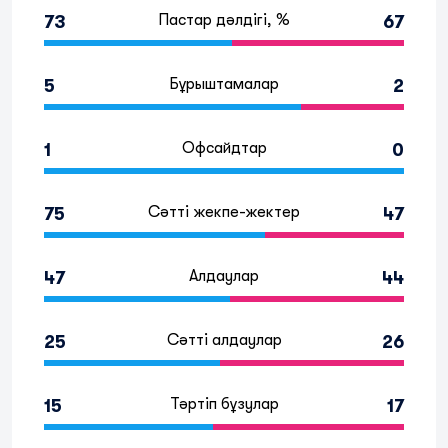
Пастар дәлдігі, %
73
67
Бұрыштамалар
5
2
Офсайдтар
1
0
Сәтті жекпе-жектер
75
47
Алдаулар
47
44
Сәтті алдаулар
25
26
Тәртіп бұзулар
15
17