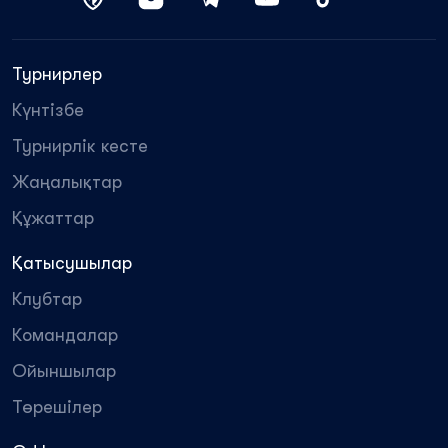
Турнирлер
Күнтізбе
Турнирлік кесте
Жаңалықтар
Құжаттар
Қатысушылар
Клубтар
Командалар
Ойыншылар
Төрешілер