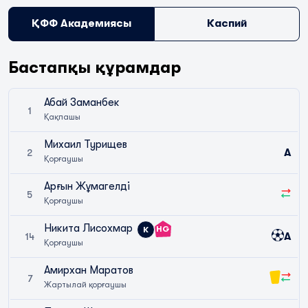
ҚФФ Академиясы
Каспий
Бастапқы құрамдар
Абай Заманбек
1
Қақпашы
Михаил Турищев
A
2
Қорғаушы
Арғын Жұмагелді
5
Қорғаушы
Никита Лисохмар
HG
К
A
14
Қорғаушы
Амирхан Маратов
7
Жартылай қорғаушы