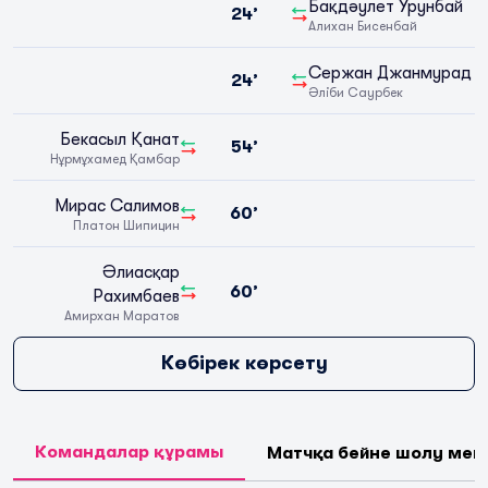
Бақдәулет Урунбай
24’
Алихан Бисенбай
Сержан Джанмурад
24’
Әліби Саурбек
Бекасыл Қанат
54’
Нұрмұхамед Қамбар
Мирас Салимов
60’
Платон Шипицин
Әлиасқар
60’
Рахимбаев
Амирхан Маратов
Көбірек көрсету
Командалар құрамы
Матчқа бейне шолу мен