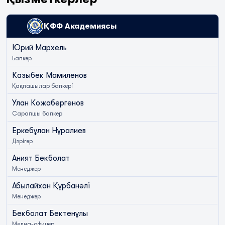
ҚФФ Академиясы
Юрий Мархель
Бапкер
Казыбек Мамиленов
Қақпашылар бапкері
Улан Кожабергенов
Сарапшы бапкер
Еркебұлан Нұралиев
Дәрігер
Аният Бекболат
Менеджер
Абылайхан Құрбанәлі
Менеджер
Бекболат Бектенұлы
Медиа-офицер