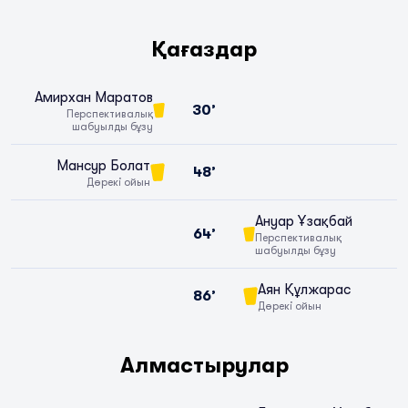
Қағаздар
Амирхан Маратов
30’
Перспективалық
шабуылды бұзу
Мансур Болат
48’
Дөрекі ойын
Ануар Ұзақбай
64’
Перспективалық
шабуылды бұзу
Аян Құлжарас
86’
Дөрекі ойын
Алмастырулар