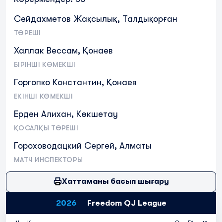
Сейдахметов Жақсылық, Талдықорған
ТӨРЕШІ
Халлак Вессам, Қонаев
БІРІНШІ КӨМЕКШІ
Горгопко Константин, Қонаев
ЕКІНШІ КӨМЕКШІ
Ерден Алихан, Көкшетау
ҚОСАЛҚЫ ТӨРЕШІ
Гороховодацкий Сергей, Алматы
МАТЧ ИНСПЕКТОРЫ
Хаттаманы басып шығару
2026
Freedom QJ League