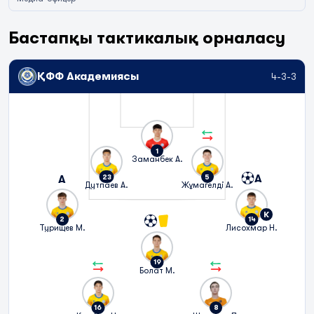
Бастапқы тактикалық орналасу
ҚФФ Академиясы
4-3-3
1
Заманбек А.
A
23
5
A
Дутпаев А.
Жұмагелді А.
К
2
14
Турищев М.
Лисохмар Н.
19
Болат М.
16
8