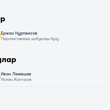
ар
Ержан Нурпеисов
Перспективалық шабуылды бұзу
улар
Иван Лемешев
Ислам Жантасов