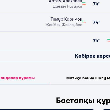
Артём Алексеев
74’
Даниял Назаров
Тимур Каримов
74’
Жәнібек Жайлаубек
74’
Көбірек көрс
андалар құрамы
Матчқа бейне шолу 
Бастапқы құ