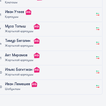
2
Қақпашы
Иван Утеев
HG
1
Қорғаушы
Мұса Топыш
HG
7
Жартылай қорғаушы
Тимур Бегалин
HG
4
Жартылай қорғаушы
Аят Мирамов
HG
1
Жартылай қорғаушы
Ильяс Багитжан
HG
0
Жартылай қорғаушы
Иван Лемешев
HG
0
Шабуылшы