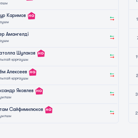
1
пашы
ур Каримов
HG
1
ғаушы
ер Амангелді
ғаушы
атолла Шулаков
HG
1
тылай қорғаушы
ём Алексеев
HG
2
тылай қорғаушы
ксандр Яковлев
HG
3
уылшы
там Сайфимилюков
HG
2
уылшы