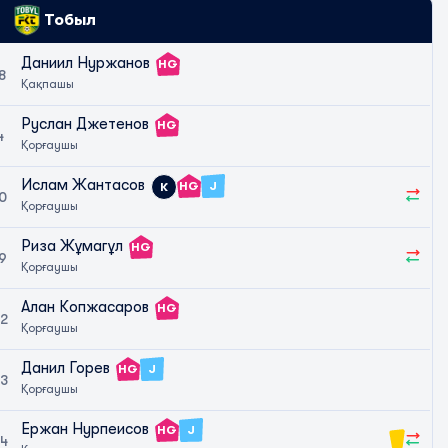
Тобыл
Даниил Нуржанов
HG
8
Қақпашы
Руслан Джетенов
HG
4
Қорғаушы
Ислам Жантасов
HG
J
К
0
Қорғаушы
Риза Жұмагұл
HG
9
Қорғаушы
Алан Копжасаров
HG
2
Қорғаушы
Данил Горев
HG
J
3
Қорғаушы
Ержан Нурпеисов
HG
J
4