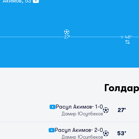
Акимов,
53’
27’
46’
Голда
Расул Акимов
· 1-0
27’
Дамир Юсупбеков
Расул Акимов
· 2-0
53’
Дамир Юсупбеков