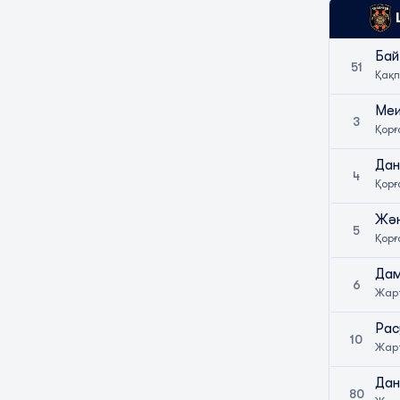
Бай
51
Қақ
Меи
3
Қор
Дан
4
Қор
Жән
5
Қор
Дам
6
Жар
Рас
10
Жар
Дан
80