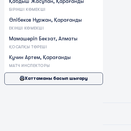
Қабдыш Жасұлан, Қарағанды
БІРІНШІ КӨМЕКШІ
Әлібеков Нұржан, Қарағанды
ЕКІНШІ КӨМЕКШІ
Мамашәріп Бекзат, Алматы
ҚОСАЛҚЫ ТӨРЕШІ
Кучин Артем, Қарағанды
МАТЧ ИНСПЕКТОРЫ
Хаттаманы басып шығару