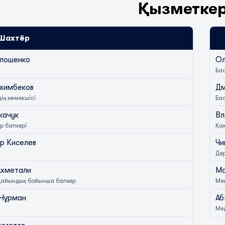
Қызметке
Шахтёр
олошенко
Ол
Бас
химбеков
Дм
ің көмекшісі
Бас
качук
Вл
 бапкері
Қа
р Киселев
Чи
Дәр
Ахметали
Ма
дайындық бойынша бапкер
Ме
 Нұрман
Аб
Ме