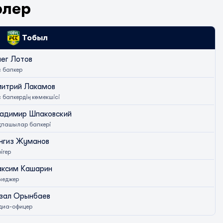
рлер
Тобыл
ег Лотов
 бапкер
итрий Лакамов
 бапкердің көмекшісі
адимир Шпаковский
қпашылар бапкері
нгиз Жуманов
ігер
ксим Кашарин
неджер
зал Орынбаев
диа-офицер