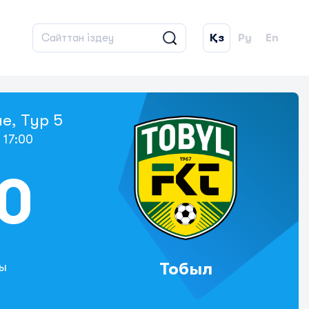
Қз
Ру
En
e, Тур 5
 17:00
 0
Тобыл
ы