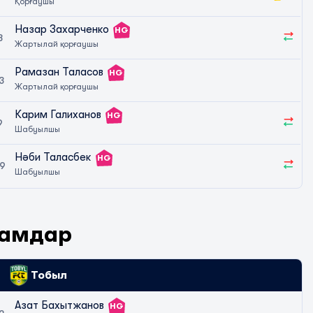
Қорғаушы
Назар Захарченко
HG
8
Жартылай қорғаушы
Рамазан Таласов
HG
3
Жартылай қорғаушы
Карим Галиханов
HG
9
Шабуылшы
Нәби Таласбек
HG
9
Шабуылшы
рамдар
Тобыл
Азат Бахытжанов
HG