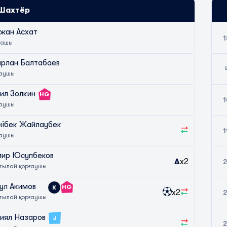
Шахтёр
жан Асхат
1
пашы
рлан Балтабаев
ғаушы
ил Золкин
HG
1
ғаушы
ібек Жайлаубек
1
ғаушы
ир Юсупбеков
A
x2
2
тылай қорғаушы
ул Акимов
HG
К
x2
2
тылай қорғаушы
иял Назаров
J
2