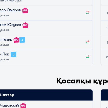
тылай қорғаушы
дар Омаров
HG
уылшы
там Юсупов
HG
1
уылшы
я Гезик
HG
J
уылшы
н Пак
J
2
уылшы
Қосалқы құ
Шахтёр
Владовский
HG