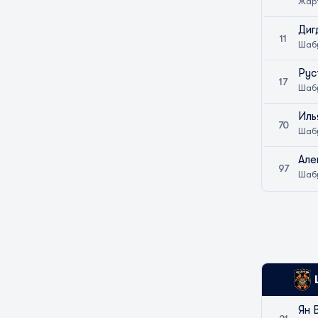
Жар
Диг
11
Шаб
Рус
17
Шаб
Иль
70
Шаб
Але
97
Шаб
Ян 