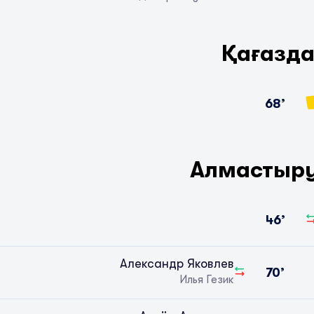
Қағазд
68’
Алмастыр
46’
Александр Яковлев
70’
Илья Гезик