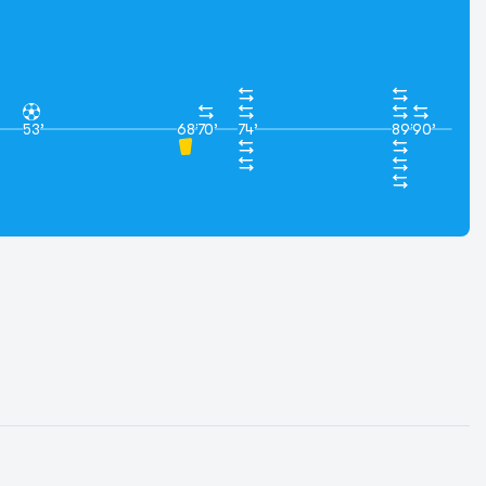
53’
68’
70’
74’
89’
90’
р