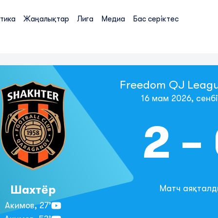
тика
Жаңалықтар
Лига
Медиа
Бас серіктес
Freedom QJ Leagu
16 мам 2026, сенбі
2 -
Шахтёр
Матч аяқталд
Акимов,
27’