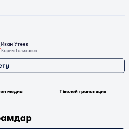
Иван Утеев
Карим Галиханов
ету
мен медиа
Тікелей трансляция
рамдар