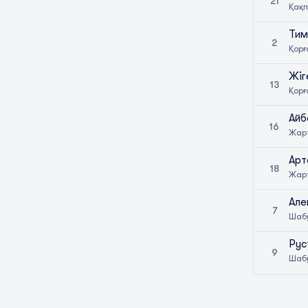
21
Қақ
Тим
2
Қор
Жіг
13
Қор
Айб
16
Жар
Арт
18
Жар
Але
7
Шаб
Рус
9
Шаб