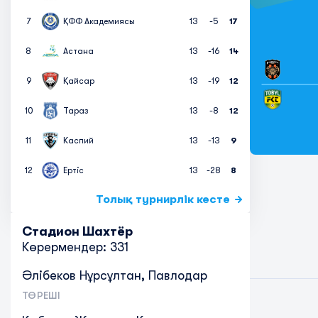
7
ҚФФ Академиясы
13
-5
17
8
Астана
13
-16
14
9
Қайсар
13
-19
12
10
Тараз
13
-8
12
11
Каспий
13
-13
9
12
Ертіс
13
-28
8
Толық турнирлік кесте
Стадион Шахтёр
Көрермендер: 331
Әлібеков Нұрсұлтан, Павлодар
ТӨРЕШІ