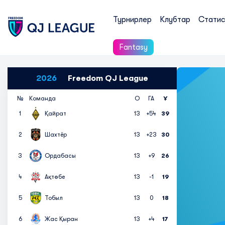
Турнирлер
Клубтар
Статис
Fantasy
2026
Freedom QJ League
№
Команда
О
ГА
Ұ
1
Қайрат
13
+54
39
2
Шахтёр
13
+23
30
3
Ордабасы
13
+9
26
4
Ақтөбе
13
-1
19
5
Тобыл
13
0
18
6
Жас Қыран
13
+4
17