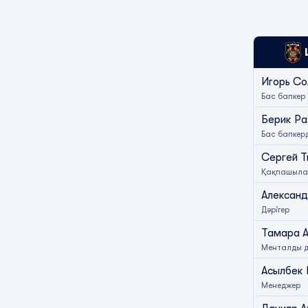
Игорь С
Бас бапкер
Берик Ра
Бас бапкерд
Сергей Т
Қақпашылар
Александ
Дәрігер
Тамара 
Менталды 
Асылбек
Менеджер