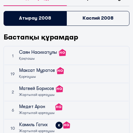
Атырау 2008
Каспий 2008
Бастапқы құрамдар
Саян Насихатулы
HG
1
Қақпашы
Максат Муратов
HG
19
Қорғаушы
Матвей Борисов
HG
2
Жартылай қорғаушы
Медет Арон
HG
6
Жартылай қорғаушы
Камиль Гатих
HG
К
10
Жартылай қорғаушы