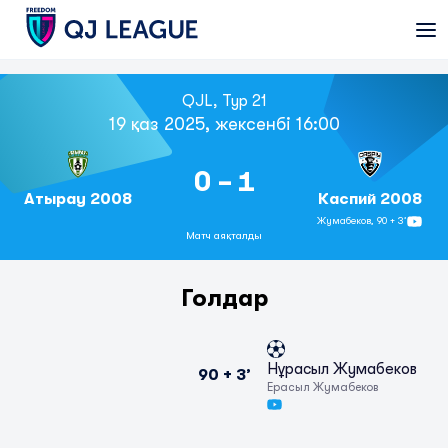
QJL, Тур 21
19 қаз 2025, жексенбі 16:00
0 - 1
Атырау 2008
Каспий 2008
Жумабеков,
90 + 3’
Матч аяқталды
Голдар
Нұрасыл Жумабеков
90 + 3’
Ерасыл Жумабеков