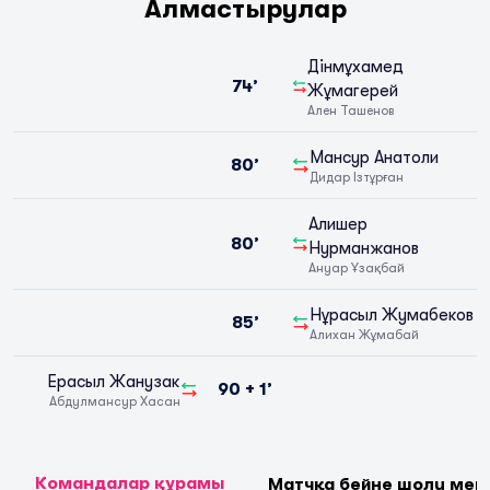
Алмастырулар
Дінмұхамед
74’
Жұмагерей
Ален Ташенов
Мансур Анатоли
80’
Дидар Ізтұрған
Алишер
80’
Нурманжанов
Ануар Ұзақбай
Нұрасыл Жумабеков
85’
Алихан Жұмабай
Ерасыл Жанузак
90 + 1’
Абдулмансур Хасан
Командалар құрамы
Матчқа бейне шолу мен