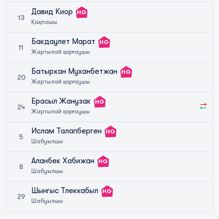
Давид Киор
HG
13
Қақпашы
Бакдаулет Марат
HG
11
Жартылай қорғаушы
Батырхан Муханбетжан
HG
20
Жартылай қорғаушы
Ерасыл Жанузак
HG
24
Жартылай қорғаушы
Ислам Талапберген
HG
5
Шабуылшы
Аланбек Хабижан
HG
8
Шабуылшы
Шынгыс Тлеккабыл
HG
29
Шабуылшы