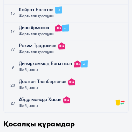
Кайрат Болатов
J
15
Жартылай қорғаушы
Диас Арманов
HG
J
17
Жартылай қорғаушы
Рахим Турдалиев
HG
77
Жартылай қорғаушы
Динмухаммед Багытжан
HG
J
9
Шабуылшы
Досжан Тлепбергенов
HG
23
Шабуылшы
Абдулмансур Хасан
HG
27
Шабуылшы
Қосалқы құрамдар