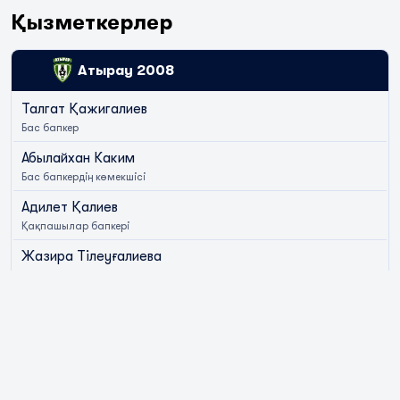
Қызметкерлер
Атырау 2008
Талгат Қажигалиев
Бас бапкер
Абылайхан Каким
Бас бапкердің көмекшісі
Адилет Қалиев
Қақпашылар бапкері
Жазира Тілеуғалиева
Дәрігер
Айдос Уалитов
Дәрігер
Куаныш Кабдулов
Координатор