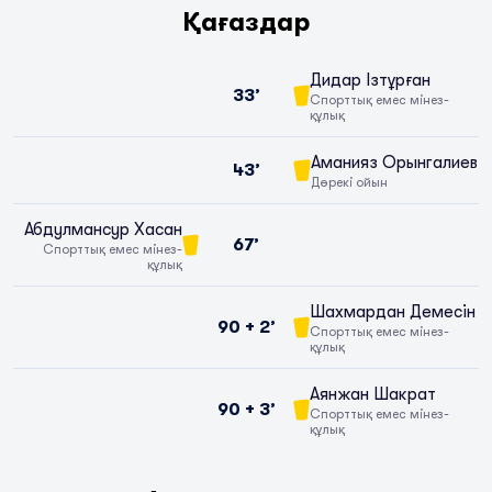
Қағаздар
Дидар Ізтұрған
33’
Спорттық емес мінез-
құлық
Аманияз Орынгалиев
43’
Дөрекі ойын
Абдулмансур Хасан
67’
Спорттық емес мінез-
құлық
Шахмардан Демесін
90 + 2’
Спорттық емес мінез-
құлық
Аянжан Шакрат
90 + 3’
Спорттық емес мінез-
құлық