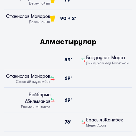
Дөрекі ойын
Станислав Майоров
90 + 2’
Дөрекі ойын
Алмастырулар
Бакдаулет Марат
59’
Динмухаммед Багытжан
Станислав Майоров
69’
Сәкен Айтмұхамбет
Бейбарыс
69’
Абильманов
Еламан Муликов
Ерасыл Жанибек
76’
Медет Арон