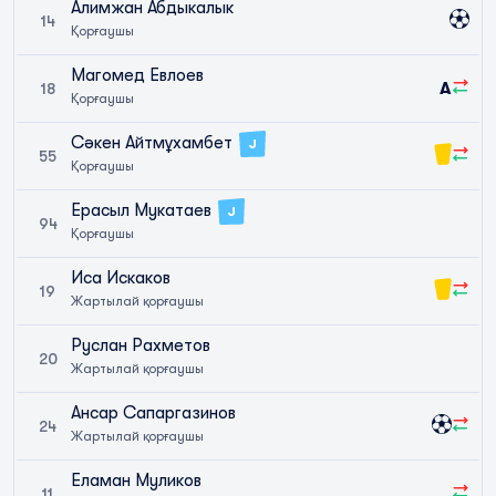
Алимжан Абдыкалык
14
Қорғаушы
Магомед Евлоев
A
18
Қорғаушы
Сәкен Айтмұхамбет
J
55
Қорғаушы
Ерасыл Мукатаев
J
94
Қорғаушы
Иса Искаков
19
Жартылай қорғаушы
Руслан Рахметов
20
Жартылай қорғаушы
Ансар Сапаргазинов
24
Жартылай қорғаушы
Еламан Муликов
11