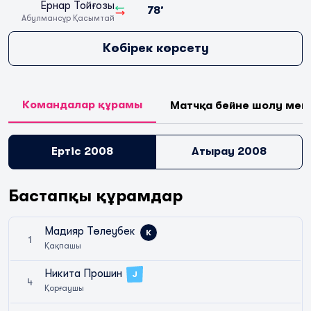
Ернар Тойғозы
78’
Абулмансұр Қасымтай
Көбірек көрсету
Командалар құрамы
Матчқа бейне шолу мен
Ертіс 2008
Атырау 2008
Бастапқы құрамдар
Мадияр Төлеубек
К
1
Қақпашы
Никита Прошин
J
4
Қорғаушы