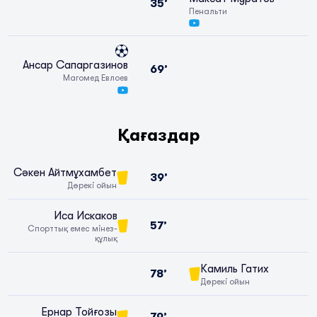
35’
Пенальти
Ансар Сапаргазинов
69’
Магомед Евлоев
Қағаздар
Сәкен Айтмұхамбет
39’
Дөрекі ойын
Иса Искаков
57’
Спорттық емес мінез-
құлық
Камиль Гатих
78’
Дөрекі ойын
Ернар Тойғозы
79’