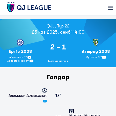
QJL, Тур 22
25 қаз 2025, сенбі 14:00
2 - 1
Ертіс 2008
Атырау 2008
Абдыкалык,
17’
Муратов,
35’
Сапаргазинов,
69’
Матч аяқталды
Голдар
17’
Алимжан Абдыкалык
Максат Муратов