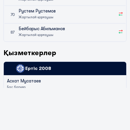
Рустем Рустемов
70
Жартылай қорғаушы
Бейбарыс Абильманов
87
Жартылай қорғаушы
Қызметкерлер
Ертіс 2008
Асхат Мусатаев
Бас бапкер
Біржан Сағындық
Бас бапкердің көмекшісі
Даниил Никоноров
Қақпашылар бапкері
Андрей Буланович