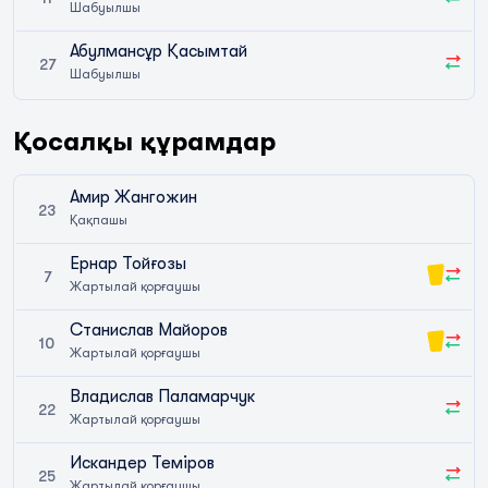
Шабуылшы
Абулмансұр Қасымтай
27
Шабуылшы
Қосалқы құрамдар
Амир Жангожин
23
Қақпашы
Ернар Тойғозы
7
Жартылай қорғаушы
Станислав Майоров
10
Жартылай қорғаушы
Владислав Паламарчук
22
Жартылай қорғаушы
Искандер Теміров
25
Жартылай қорғаушы