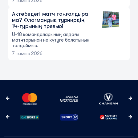
7 тамыз 2026
Ақтөбедегі матч таңғалдыра
ма? Флагмандық турнирдің
14-турының превьюі
U-18 командаларының алдағы
матчтарынан не күтуге болатынын
талдаймыз.
7 тамыз 2026