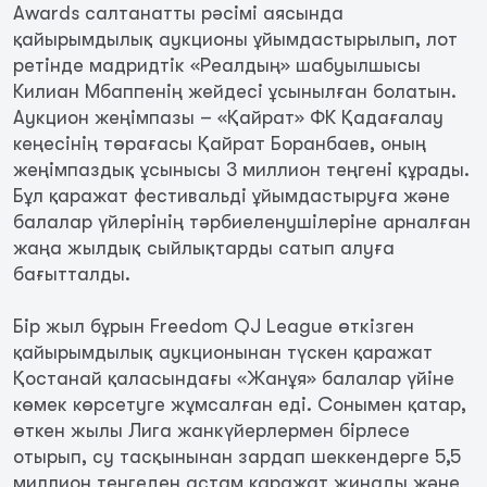
Awards салтанатты рәсімі аясында
қайырымдылық аукционы ұйымдастырылып, лот
ретінде мадридтік «Реалдың» шабуылшысы
Килиан Мбаппенің жейдесі ұсынылған болатын.
Аукцион жеңімпазы – «Қайрат» ФК Қадағалау
кеңесінің төрағасы Қайрат Боранбаев, оның
жеңімпаздық ұсынысы 3 миллион теңгені құрады.
Бұл қаражат фестивальді ұйымдастыруға және
балалар үйлерінің тәрбиеленушілеріне арналған
жаңа жылдық сыйлықтарды сатып алуға
бағытталды.
Бір жыл бұрын Freedom QJ League өткізген
қайырымдылық аукционынан түскен қаражат
Қостанай қаласындағы «Жанұя» балалар үйіне
көмек көрсетуге жұмсалған еді. Сонымен қатар,
өткен жылы Лига жанкүйерлермен бірлесе
отырып, су тасқынынан зардап шеккендерге 5,5
миллион теңгеден астам қаражат жинады және