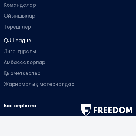
Командалар
Ойыншылар
Төрешілер
QJ League
Лига туралы
Амбассадорлар
Қызметкерлер
Жарнамалық материалдар
Бас серіктес