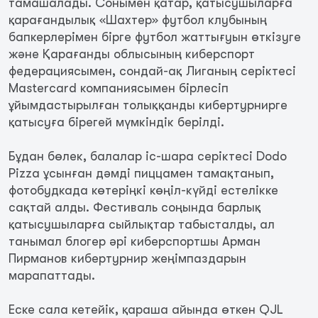
тамашалады. Сонымен қатар, қатысушыларға
қарағандылық «Шахтер» футбол клубының
бапкерлерімен бірге футбол жаттығуын өткізуге
және Қарағанды облысының киберспорт
федерациясымен, сондай-ақ Лиганың серіктесі
Mastercard компаниясымен бірлесіп
ұйымдастырылған толыққанды кибертурнирге
қатысуға бірегей мүмкіндік берілді.
Бұдан бөлек, балалар іс-шара серіктесі Dodo
Pizza ұсынған дәмді пиццамен тамақтанып,
фотобудкада көтеріңкі көңіл-күйді естелікке
сақтай алды. Фестиваль соңында барлық
қатысушыларға сыйлықтар табысталды, ал
танымал блогер әрі киберспортшы Арман
Пирманов кибертурнир жеңімпаздарын
марапаттады.
Еске сала кетейік, қараша айында өткен QJL