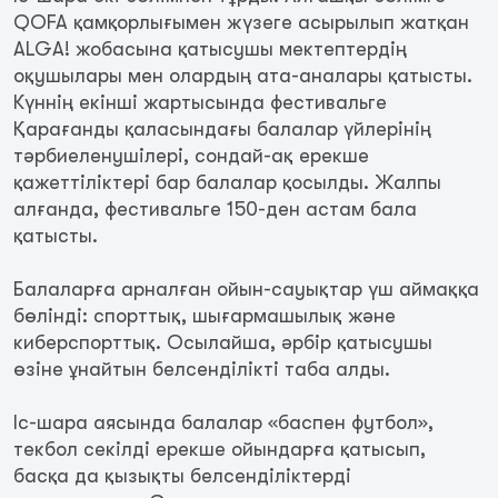
QOFA қамқорлығымен жүзеге асырылып жатқан
ALGA! жобасына қатысушы мектептердің
оқушылары мен олардың ата-аналары қатысты.
Күннің екінші жартысында фестивальге
Қарағанды қаласындағы балалар үйлерінің
тәрбиеленушілері, сондай-ақ ерекше
қажеттіліктері бар балалар қосылды. Жалпы
алғанда, фестивальге 150-ден астам бала
қатысты.
Балаларға арналған ойын-сауықтар үш аймаққа
бөлінді: спорттық, шығармашылық және
киберспорттық. Осылайша, әрбір қатысушы
өзіне ұнайтын белсенділікті таба алды.
Іс-шара аясында балалар «баспен футбол»,
текбол секілді ерекше ойындарға қатысып,
басқа да қызықты белсенділіктерді