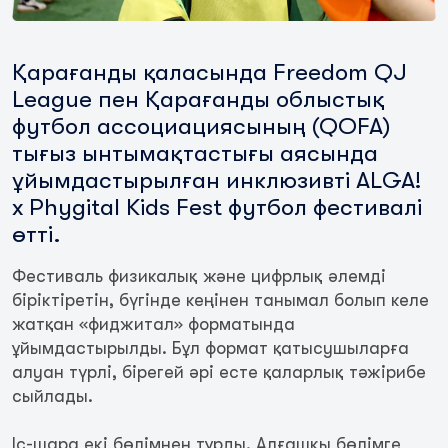
Қарағанды қаласында Freedom QJ
League пен Қарағанды облыстық
футбол ассоциациясының (QOFA)
тығыз ынтымақтастығы аясында
ұйымдастырылған инклюзивті ALGA!
x Phygital Kids Fest футбол фестивалі
өтті.
Фестиваль физикалық және цифрлық әлемді
біріктіретін, бүгінде кеңінен танымал болып келе
жатқан «фиджитал» форматында
ұйымдастырылды. Бұл формат қатысушыларға
алуан түрлі, бірегей әрі есте қаларлық тәжірибе
сыйлады.
Іс-шара екі бөлімнен тұрды. Алғашқы бөлімге