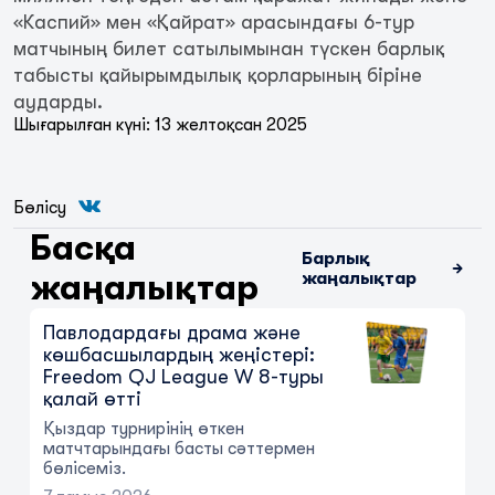
«Каспий» мен «Қайрат» арасындағы 6-тур
матчының билет сатылымынан түскен барлық
табысты қайырымдылық қорларының біріне
аударды.
Шығарылған күні: 13 желтоқсан 2025
Бөлісу
«Жеңісті» қуу жалғасуда:
Freedom QJ League B 12-турының
Басқа
басты оқиғалары
Барлық
жаңалықтар
жаңалықтар
7 тамыз 2026
Павлодардағы драма және
көшбасшылардың жеңістері:
Freedom QJ League W 8-туры
қалай өтті
Қыздар турнирінің өткен
матчтарындағы басты сәттермен
бөлісеміз.