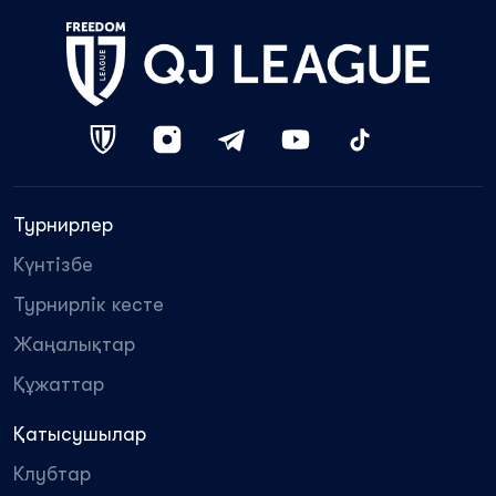
Турнирлер
Күнтізбе
Турнирлік кесте
Жаңалықтар
Құжаттар
Қатысушылар
Клубтар