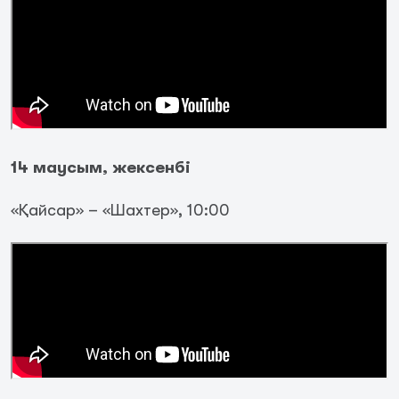
14 маусым, жексенбі
«Қайсар» – «Шахтер», 10:00