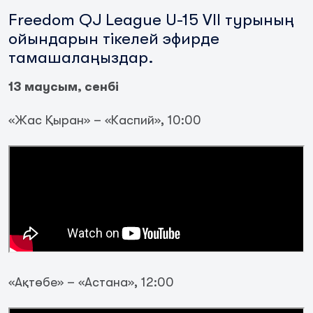
Freedom QJ League U-15 VII турының
ойындарын тікелей эфирде
тамашалаңыздар.
13 маусым, сенбі
«Жас Қыран» – «Каспий», 10:00
«Ақтөбе» – «Астана», 12:00