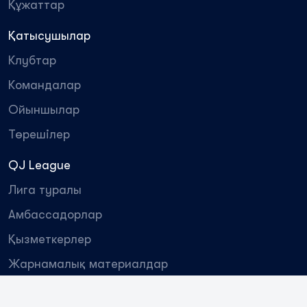
Құжаттар
Қатысушылар
Клубтар
Командалар
Ойыншылар
Төрешілер
QJ League
Лига туралы
Амбассадорлар
Қызметкерлер
Жарнамалық материалдар