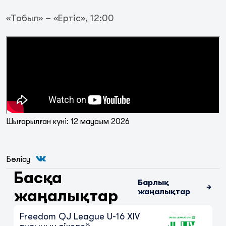
«Тобыл» – «Ертіс», 12:00
Шығарылған күні: 12 маусым 2026
Бөлісу
Freedom QJ League U-15 XIV
Басқа
турының тікелей трансляциялары
Барлық
жаңалықтар
жаңалықтар
7 тамыз 2026
Freedom QJ League U-16 XIV