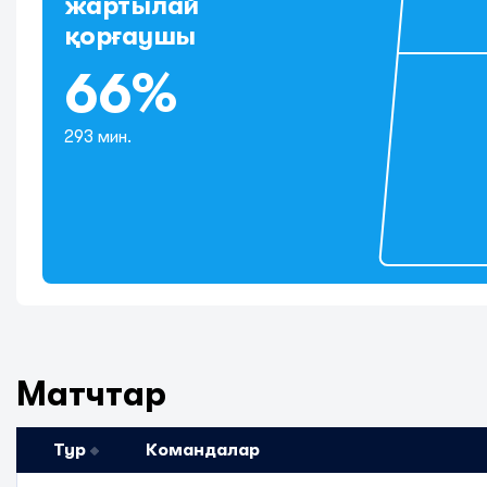
жартылай
қорғаушы
66%
293 мин.
Матчтар
Тур
Командалар