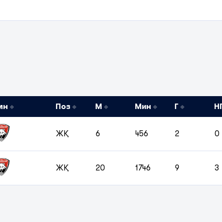
мн
Поз
М
Мин
Г
Н
ЖҚ
6
456
2
0
ЖҚ
20
1746
9
3