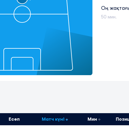
Оң жақтағ
50 мин.
Есеп
Матч күні
Мин
Пози