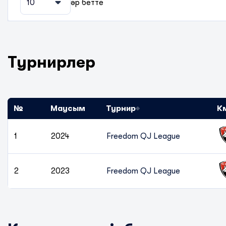
10
әр бетте
Турнирлер
№
Маусым
Турнир
К
1
2024
Freedom QJ League
2
2023
Freedom QJ League