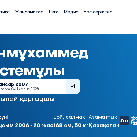
тика
Жаңалықтар
Лига
Медиа
Бас серіктес
інмұхаммед
үстемұлы
айсар 2007
+1
eedom QJ League 2024
ылай қорғаушы
күні
Бой, салмақ
Азаматтық
усым 2006 · 20 жас
168 см, 50 кг
Қазақстан