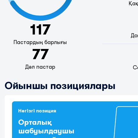
Қақ
117
До
Пастардың барлығы
77
Дәл пастар
С
Ойыншы позициялары
Негізгі позиция
Орталық
шабуылдаушы