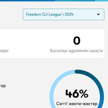
Freedom QJ League \ 2024
0
амда
Қосалқы құрамнан шықты
тар
46%
Сәтті жекпе-жектер