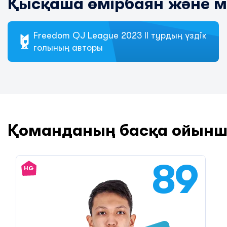
Қысқаша өмірбаян және 
Freedom QJ League 2023 II турдың үздік
голының авторы
Қоманданың басқа ойын
89
HG