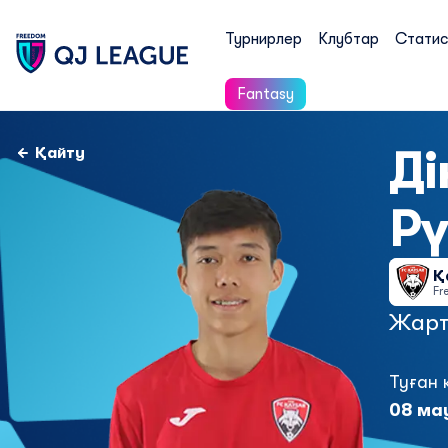
Турнирлер
Клубтар
Статис
Fantasy
Д
Қайту
Р
Қ
Fr
Жарт
Туған 
08 ма