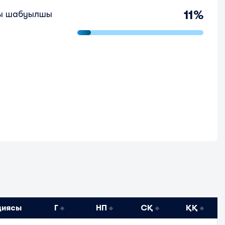
11%
ы шабуылшы
циясы
Г
НП
СҚ
ҚҚ