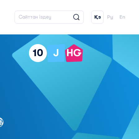
Қз
Ру
En
10
J
HG