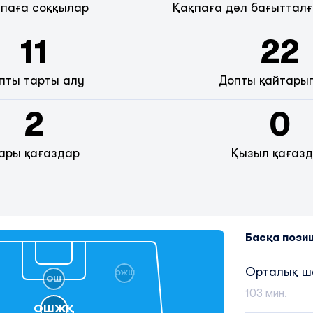
паға соққылар
Қақпаға дәл бағытталғ
11
22
пты тарты алу
Допты қайтары
2
0
ары қағаздар
Қызыл қағаз
Басқа пози
Орталық 
ОЖШ
ОШ
103 мин.
ОШЖҚ