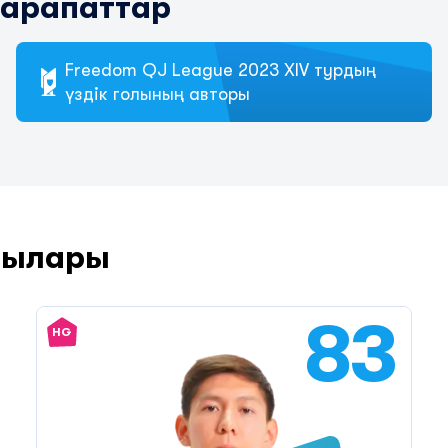
марапаттар
Freedom QJ League 2023 XIV турдың
үздік голының авторы
шылары
83
HG