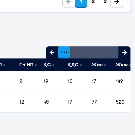
1
2
3
П
Г + НП
ҚС
ҚДС
Жан
Жкж
2
19
10
17
149
12
48
17
77
520