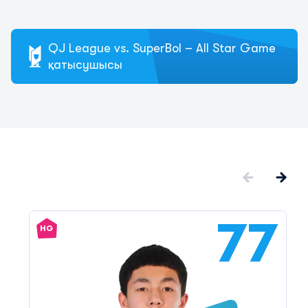
QJ League vs. SuperBol – All Star Game
қатысушысы
77
HG