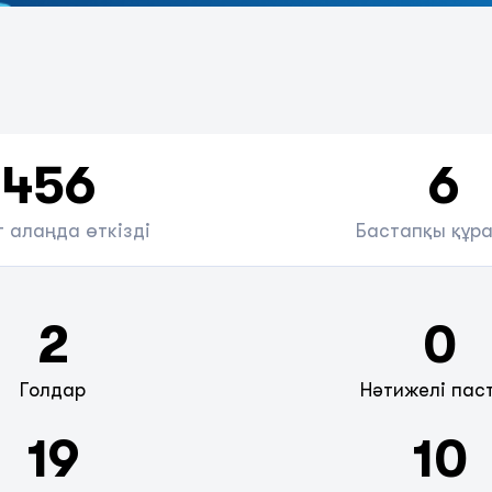
456
6
 алаңда өткізді
Бастапқы құр
2
0
Голдар
Нәтижелі пас
19
10