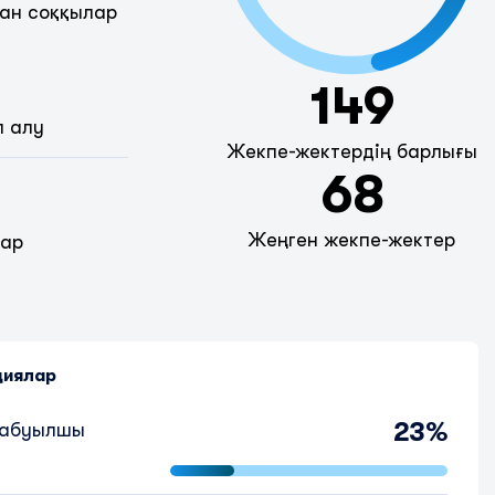
ан соққылар
149
п алу
Жекпе-жектердің барлығы
68
Жеңген жекпе-жектер
дар
циялар
23%
шабуылшы