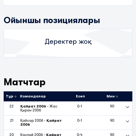
Ойыншы позициялары
Деректер жоқ
Матчтар
Тур
Командалар
Есеп
Мин
22
Қайрат 2006
-
Жас
0-1
90
Қыран 2006
21
Қайсар 2006
-
Қайрат
0-1
90
2006
20
Каспий 2006
-
Қайрат
0-4
90