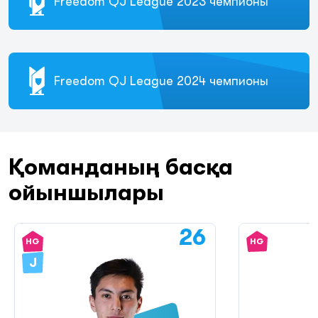
Freedom QJ League 2023 чемпионы
Freedom QJ League 2024 чемпионы
Қоманданың басқа
ойыншылары
26
HG
HG
J