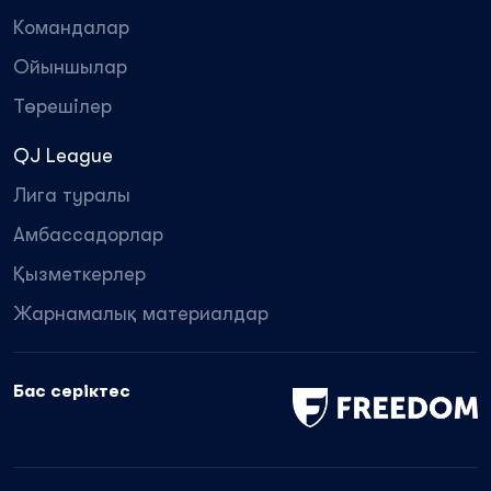
Командалар
Ойыншылар
Төрешілер
QJ League
Лига туралы
Амбассадорлар
Қызметкерлер
Жарнамалық материалдар
Бас серіктес