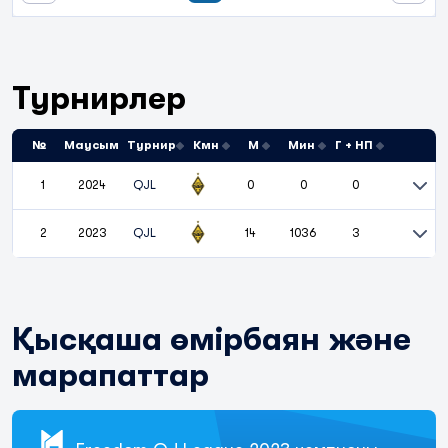
Турнирлер
№
Маусым
Турнир
Кмн
М
Мин
Г + НП
1
2024
QJL
0
0
0
2
2023
QJL
14
1036
3
Қысқаша өмірбаян және
марапаттар