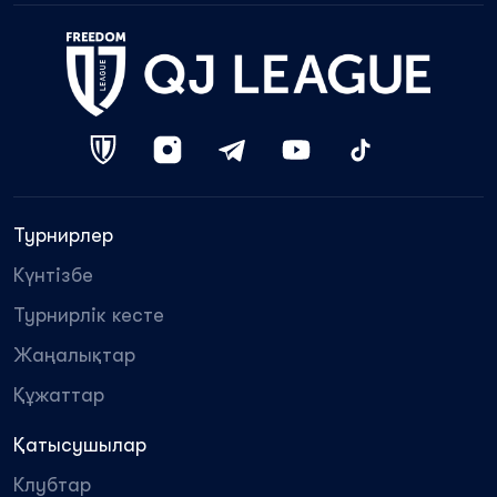
Турнирлер
Күнтізбе
Турнирлік кесте
Жаңалықтар
Құжаттар
Қатысушылар
Клубтар