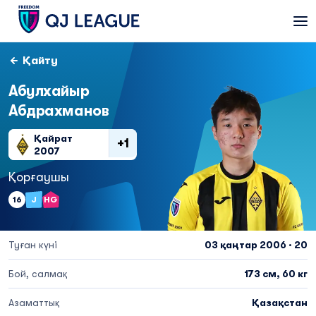
Қайту
Абулхайыр
Абдрахманов
Қайрат
+1
2007
Қорғаушы
16
J
HG
Туған күні
03 қаңтар 2006 · 20
Бой, салмақ
173 см, 60 кг
Азаматтық
Қазақстан