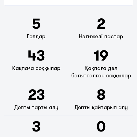
5
2
Голдар
Нәтижелі пастар
43
19
Қақпаға соққылар
Қақпаға дәл
бағытталған соққылар
23
8
Допты тарты алу
Допты қайтарып алу
3
0