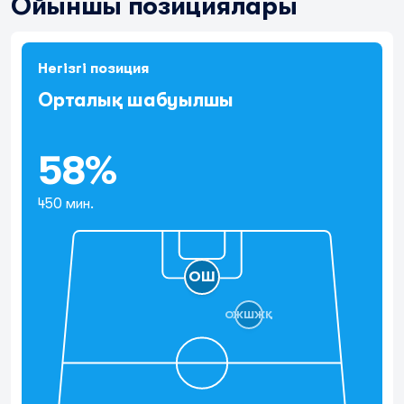
Ойыншы позициялары
Негізгі позиция
Орталық шабуылшы
58%
450 мин.
ОШ
ОЖШЖҚ