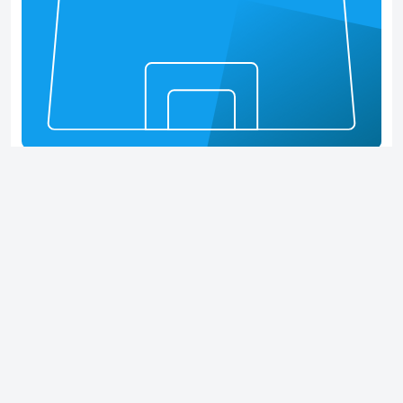
Басқа позициялар
31%
Оң жақтағы шабуылдаушы жартылай қорғаушы
241 мин.
Матчтар