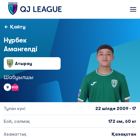
Қайту
Нұрбек
Амангелді
Атырау
Шабуылшы
9
HG
Туған күні
22 шілде 2009 · 17
Бой, салмақ
172 см, 60 кг
Азаматтық
Қазақстан