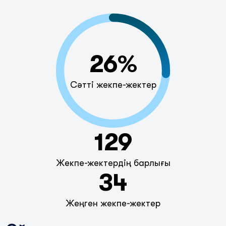
26%
Сәтті жекпе-жектер
129
Жекпе-жектердің барлығы
34
Жеңген жекпе-жектер