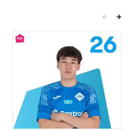
26
HG