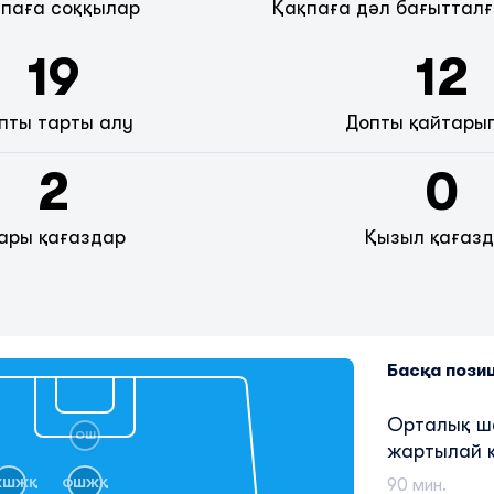
паға соққылар
Қақпаға дәл бағытталғ
19
12
пты тарты алу
Допты қайтары
2
0
ары қағаздар
Қызыл қағаз
Басқа пози
Орталық 
ОШ
жартылай 
90 мин.
ЖШЖҚ
ОШЖҚ