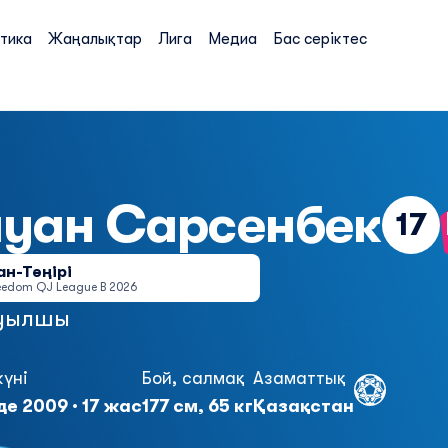
тика
Жаңалықтар
Лига
Медиа
Бас серіктес
ауан
Сарсенбек
17
ан-Тәңірі
eedom QJ League B 2026
уылшы
күні
Бой, салмақ
Азаматтық
де 2009 · 17 жас
177 см, 65 кг
Қазақстан