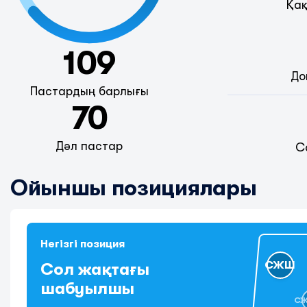
Қақ
109
До
Пастардың барлығы
70
Дәл пастар
С
Ойыншы позициялары
Негізгі позиция
СЖШ
Сол жақтағы
шабуылшы
С