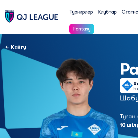
Турнирлер
Клубтар
Статис
Fantasy
Қайту
Р
Х
Fr
Шаб
Туған 
10 шіл