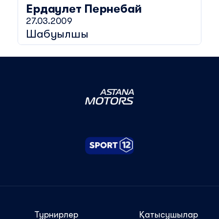
Ердаулет
Пернебай
27.03.2009
Шабуылшы
Турнирлер
Қатысушылар