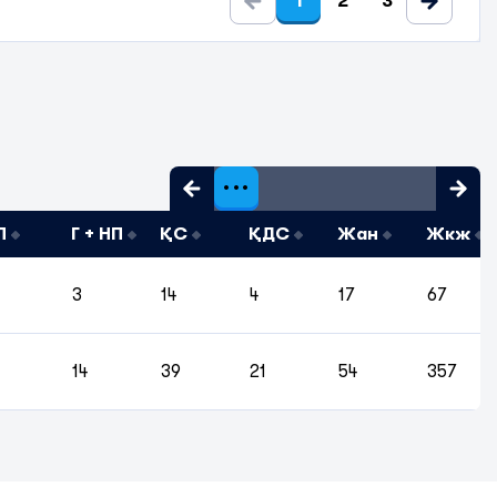
1
2
3
П
Г + НП
ҚС
ҚДС
Жан
Жкж
3
14
4
17
67
14
39
21
54
357