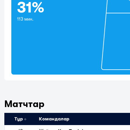
31%
113 мин.
Матчтар
Тур
Командалар