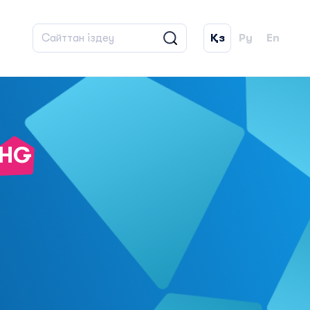
Қз
Ру
En
HG