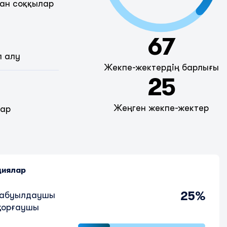
ан соққылар
67
п алу
Жекпе-жектердің барлығы
25
Жеңген жекпе-жектер
дар
циялар
25%
шабуылдаушы
қорғаушы