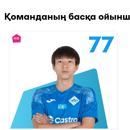
Қоманданың басқа ойын
77
HG