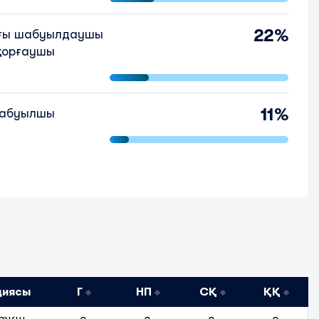
22%
ғы шабуылдаушы
қорғаушы
11%
шабуылшы
циясы
Г
НП
СҚ
ҚҚ