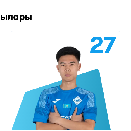
шылары
27