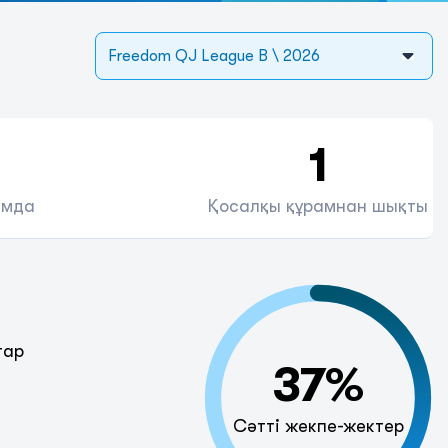
Freedom QJ League B \ 2026
1
амда
Қосалқы құрамнан шықты
тар
37%
Сәтті жекпе-жектер