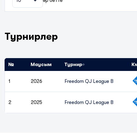
10
әр бетте
Турнирлер
№
Маусым
Турнир
К
1
2026
Freedom QJ League B
2
2025
Freedom QJ League B