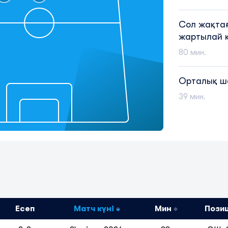
Сол жақта
жартылай 
80 мин.
Орталық 
39 мин.
Есеп
Матч күні
Мин
Пози