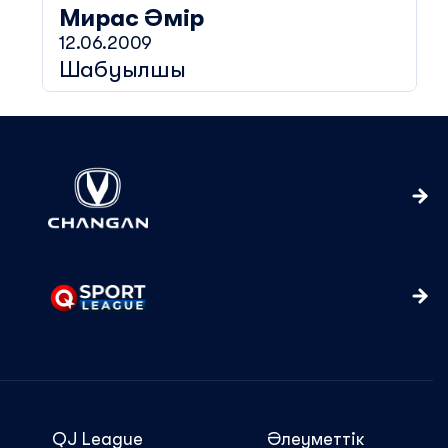
Мирас
Әмір
12.06.2009
Шабуылшы
QJ League
Әлеуметтік