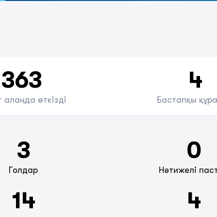
363
4
 алаңда өткізді
Бастапқы құр
3
0
Голдар
Нәтижелі пас
14
4