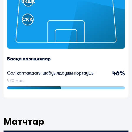
СҚШҚ
СҚҚ
Басқа позициялар
46%
Сол қапталдағы шабуылдаушы қорғаушы
420 мин.
Матчтар