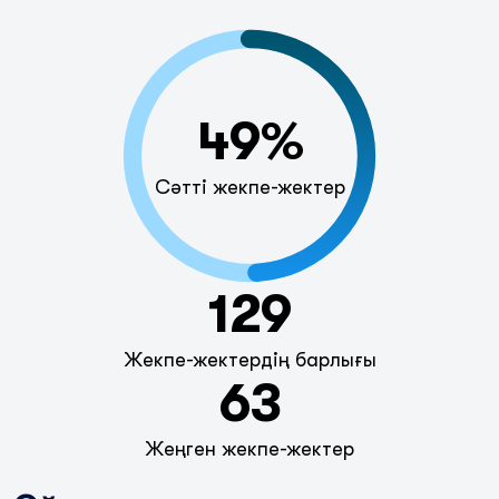
49%
Сәтті жекпе-жектер
129
Жекпе-жектердің барлығы
63
Жеңген жекпе-жектер