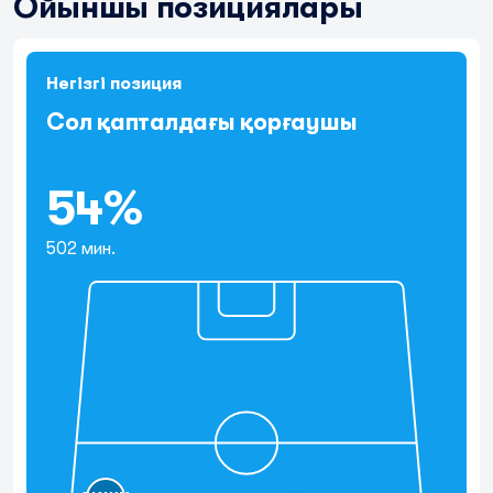
Ойыншы позициялары
Негізгі позиция
Сол қапталдағы қорғаушы
54%
502 мин.