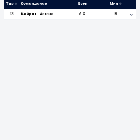
Тур
Командалар
Есеп
Мин
13
Қайрат
-
Астана
6-0
18
12
Ертіс
-
Қайрат
1-5
72
11
Тараз
-
Қайрат
1-3
90
10
Қайрат
-
Шахтёр
3-1
88
9
Қайрат
-
Жас Қыран
4-1
64
8
Каспий
-
Қайрат
0-3
76
7
Қайрат
-
Ордабасы
3-0
69
6
Қайсар
-
Қайрат
0-4
90
4
Тобыл
-
Қайрат
0-1
85
3
Қайрат
-
Ақтөбе
6-0
90
10
әр бетте
1
2
3
4