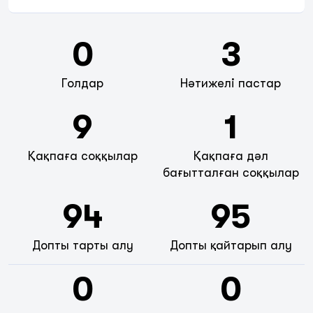
0
3
Голдар
Нәтижелі пастар
9
1
Қақпаға соққылар
Қақпаға дәл
бағытталған соққылар
94
95
Допты тарты алу
Допты қайтарып алу
0
0