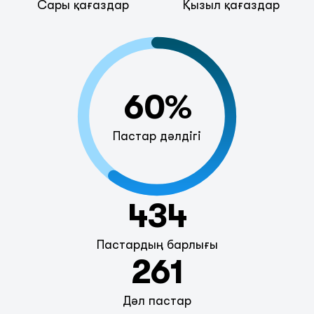
Сары қағаздар
Қызыл қағаздар
60%
Пастар дәлдігі
434
Пастардың барлығы
261
Дәл пастар