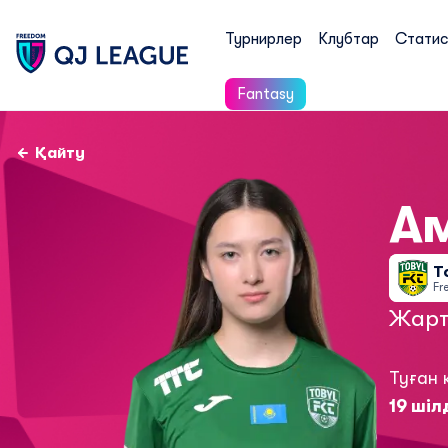
Турнирлер
Клубтар
Статис
Fantasy
Қайту
А
Т
Fr
Жарт
Туған 
19 шіл