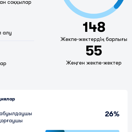
ан соққылар
148
п алу
Жекпе-жектердің барлығы
55
Жеңген жекпе-жектер
дар
циялар
26%
шабуылдаушы
қорғаушы