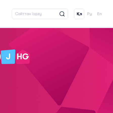
Қз
Ру
En
J
HG