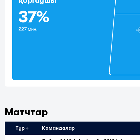
қорғаушы
37%
227 мин.
С
Матчтар
Тур
Командалар