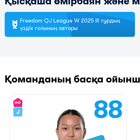
Қысқаша өмірбаян және 
Freedom QJ League W 2025 III турдың
үздік голының авторы
Қоманданың басқа ойын
88
HG
J