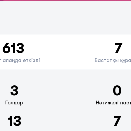
613
7
 алаңда өткізді
Бастапқы құр
3
0
Голдар
Нәтижелі пас
13
7