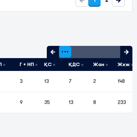
1
2
П
Г + НП
ҚС
ҚДС
Жан
Жкж
3
13
7
2
148
9
35
13
8
233