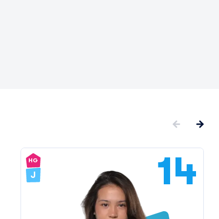
14
HG
J