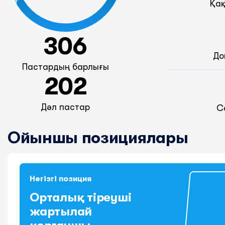
Қақ
306
До
Пастардың барлығы
202
Дәл пастар
С
Ойыншы позициялары
Негізгі позиция
Орталық тіреуші
жартылай