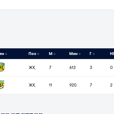
мн
Поз
М
Мин
Г
Н
ЖҚ
7
613
3
0
ЖҚ
11
920
7
2