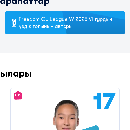
марапаттар
Freedom QJ League W 2025 VI турдың
үздік голының авторы
шылары
17
HG