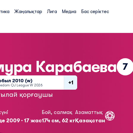
тика
Жаңалықтар
Лига
Медиа
Бас серіктес
мура
Карабаева
7
обыл 2010 (w)
+1
eedom QJ League W 2026
ылай қорғаушы
күні
Бой, салмақ
Азаматтық
де 2009 · 17 жас
174 см, 62 кг
Қазақстан