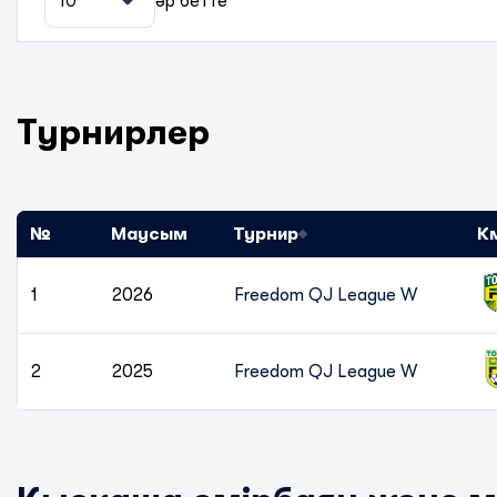
10
әр бетте
Турнирлер
№
Маусым
Турнир
К
1
2026
Freedom QJ League W
2
2025
Freedom QJ League W