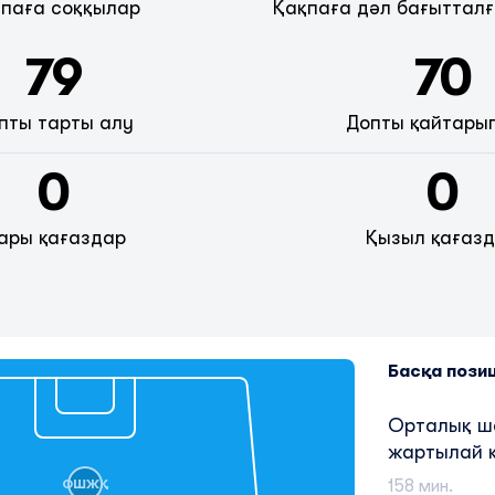
паға соққылар
Қақпаға дәл бағытталғ
79
70
пты тарты алу
Допты қайтары
0
0
ары қағаздар
Қызыл қағаз
Басқа пози
Орталық 
жартылай 
158 мин.
ОШЖҚ