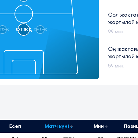
Сол жақтағ
жартылай 
ОТЖҚ
ЖТЖҚ
ОЖТЖҚ
99 мин.
Оң жақтағы
жартылай 
59 мин.
Есеп
Матч күні
Мин
Пози