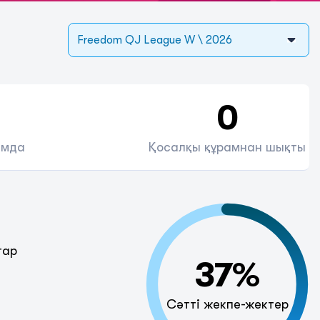
Freedom QJ League W \ 2026
0
амда
Қосалқы құрамнан шықты
тар
37%
Сәтті жекпе-жектер