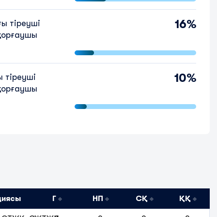
16%
ы тіреуші
қорғаушы
10%
 тіреуші
қорғаушы
циясы
Г
НП
СҚ
ҚҚ