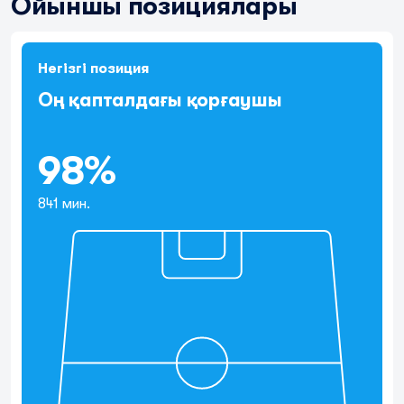
Ойыншы позициялары
Негізгі позиция
Оң қапталдағы қорғаушы
98%
841 мин.