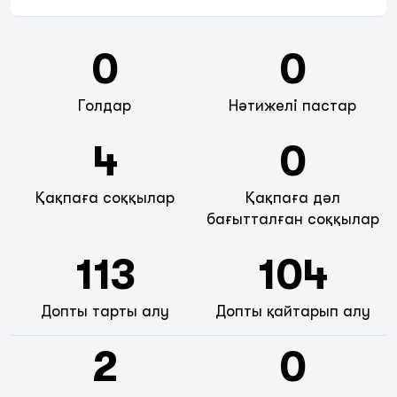
0
0
Голдар
Нәтижелі пастар
4
0
Қақпаға соққылар
Қақпаға дәл
бағытталған соққылар
113
104
Допты тарты алу
Допты қайтарып алу
2
0