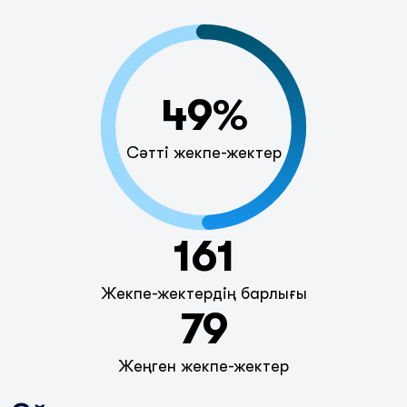
49%
Сәтті жекпе-жектер
161
Жекпе-жектердің барлығы
79
Жеңген жекпе-жектер