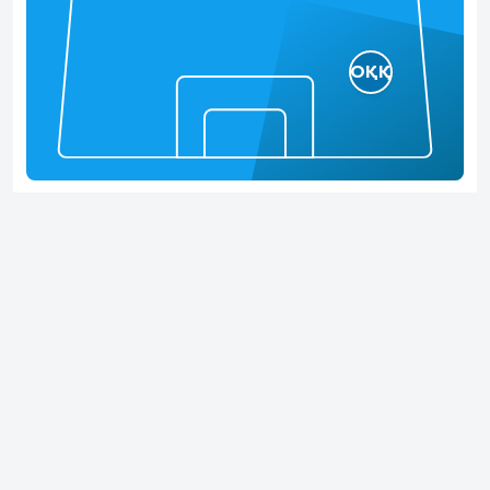
ОҚҚ
Басқа позициялар
Позиция бойынша деректер жоқ