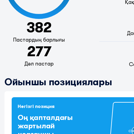
Қақ
382
До
Пастардың барлығы
277
Дәл пастар
С
Ойыншы позициялары
Негізгі позиция
Оң қапталдағы
жартылай
С