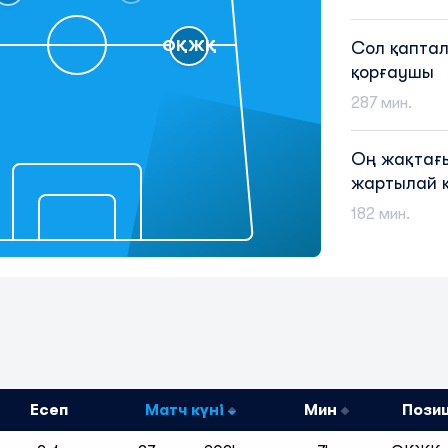
ОҚЖҚ
Сол қапта
қорғаушы
287 мин.
Оң жақтағ
жартылай 
182 мин.
Есеп
Матч күні
Мин
Пози