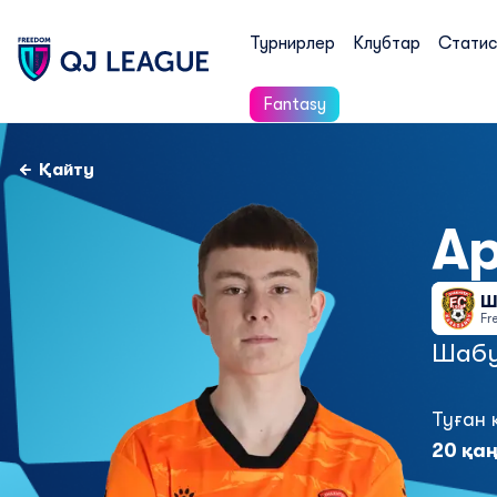
Турнирлер
Клубтар
Статис
Fantasy
Қайту
А
Ш
Fr
Шаб
Туған 
20 қаң