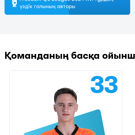
үздік голының авторы
Қоманданың басқа ойын
33