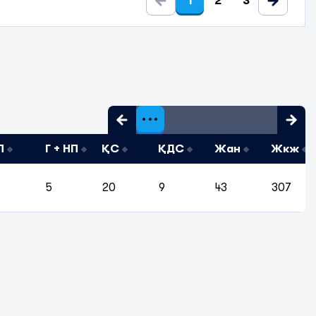
1
2
3
П
Г + НП
ҚС
ҚДС
Жан
Жкж
5
20
9
43
307