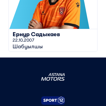
Ернур
Садыкаев
22.10.2007
Шабуылшы