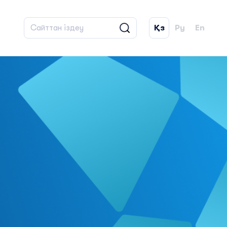
Қз
Ру
En