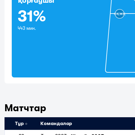
қорғаушы
31%
СҚЖҚ
443 мин.
Матчтар
Тур
Командалар