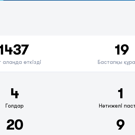
1437
19
 алаңда өткізді
Бастапқы құр
4
1
Голдар
Нәтижелі пас
20
9