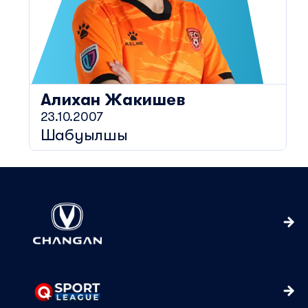
Алихан
Жакишев
23.10.2007
Шабуылшы