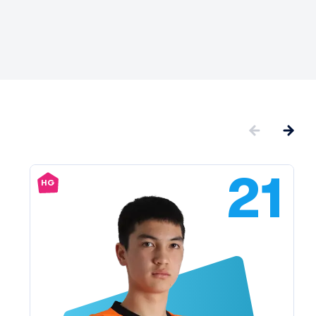
21
HG