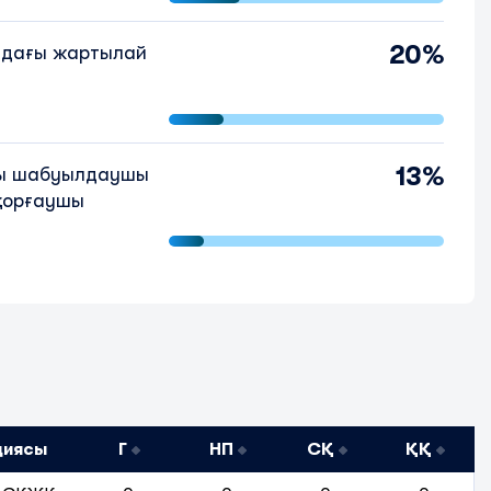
20%
лдағы жартылай
13%
ы шабуылдаушы
қорғаушы
циясы
Г
НП
СҚ
ҚҚ