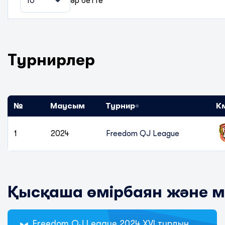
10
әр бетте
Турнирлер
№
Маусым
Турнир
К
1
2024
Freedom QJ League
Қысқаша өмірбаян және 
Freedom QJ League 2024 XVI турдың