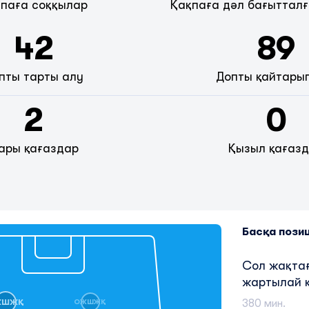
паға соққылар
Қақпаға дәл бағытталғ
42
89
пты тарты алу
Допты қайтары
2
0
ары қағаздар
Қызыл қағаз
Басқа пози
Сол жақта
жартылай 
380 мин.
ЖШЖҚ
ОЖШЖҚ