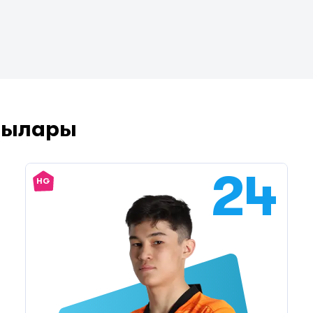
шылары
24
HG