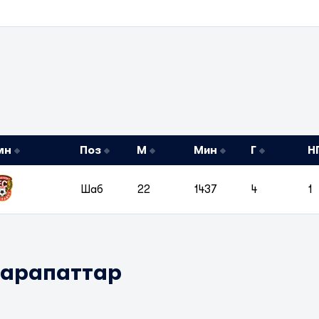
мн
Поз
М
Мин
Г
Н
Шаб
22
1437
4
1
марапаттар