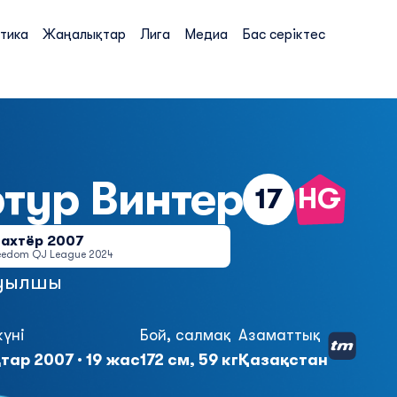
тика
Жаңалықтар
Лига
Медиа
Бас серіктес
ртур
Винтер
17
HG
ахтёр 2007
eedom QJ League 2024
уылшы
күні
Бой, салмақ
Азаматтық
тар 2007 · 19 жас
172 см, 59 кг
Қазақстан