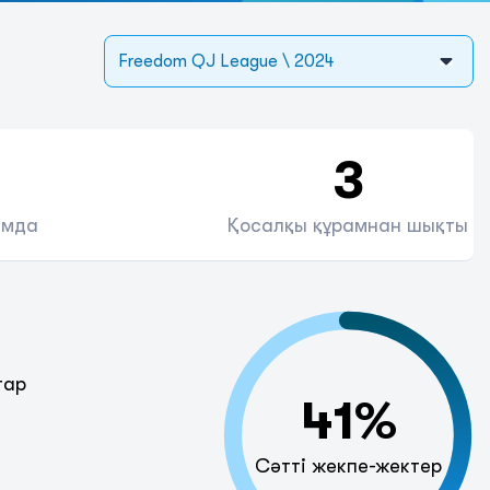
Freedom QJ League \ 2024
3
амда
Қосалқы құрамнан шықты
тар
41%
Сәтті жекпе-жектер