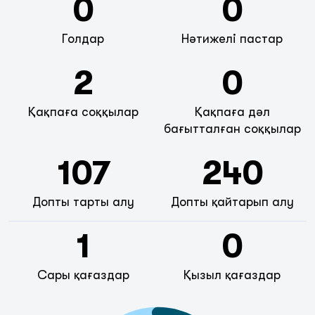
0
0
Голдар
Нәтижелі пастар
2
0
Қақпаға соққылар
Қақпаға дәл
бағытталған соққылар
107
240
Допты тарты алу
Допты қайтарып алу
1
0
Сары қағаздар
Қызыл қағаздар