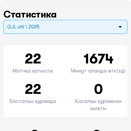
Статистика
QJL u16 \ 2025
22
1674
Матчқа қатысты
Минут алаңда өткізді
22
0
Бастапқы құрамда
Қосалқы құрамнан
шықты