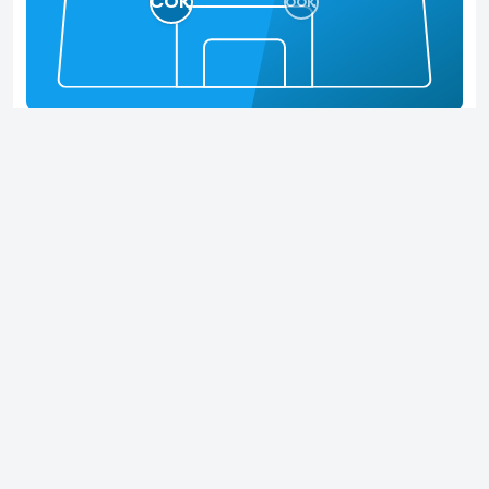
СОҚ
ООҚ
Басқа позициялар
31%
Оң жақтағы орталық қорғаушы
524 мин.
Матчтар
Тур
Командалар
Есеп
Мин
22
Тобыл 2010
-
Қайсар
3-1
80
2010