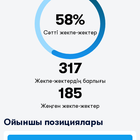
58%
Сәтті жекпе-жектер
317
Жекпе-жектердің барлығы
185
Жеңген жекпе-жектер
Ойыншы позициялары