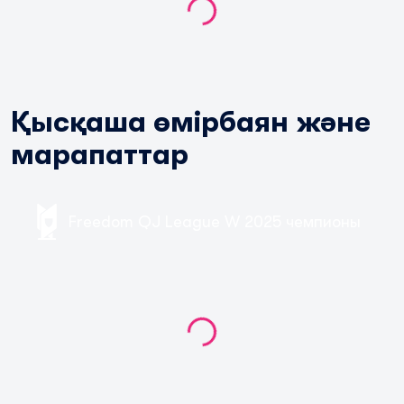
Қысқаша өмірбаян және
марапаттар
Freedom QJ League W 2025 чемпионы