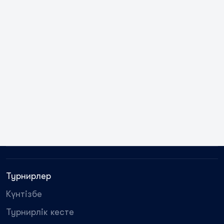
Турнирлер
Күнтізбе
Турнирлік кесте