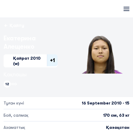
Қайту
Екатерина
Алещенко
Қайрат 2010
+1
(w)
Қақпашы
12
HG
Туған күні
16 September 2010 · 15
Бой, салмақ
170 см, 63 кг
Азаматтық
Қазақстан