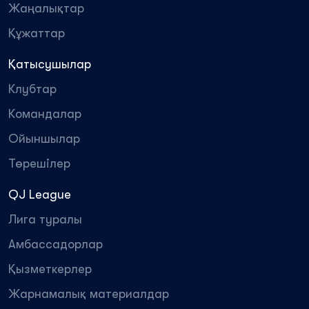
Жаңалықтар
Құжаттар
Қатысушылар
Клубтар
Командалар
Ойыншылар
Төрешілер
QJ League
Лига туралы
Амбассадорлар
Қызметкерлер
Жарнамалық материалдар