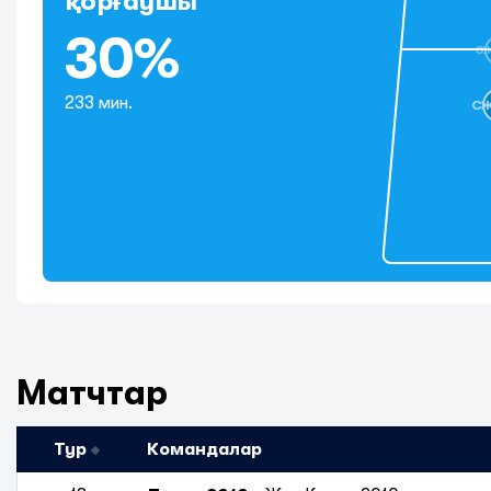
қорғаушы
30%
С
233 мин.
С
Матчтар
Тур
Командалар