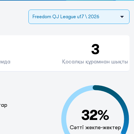
Freedom QJ League u17 \ 2026
3
амда
Қосалқы құрамнан шықты
тар
32%
Сәтті жекпе-жектер