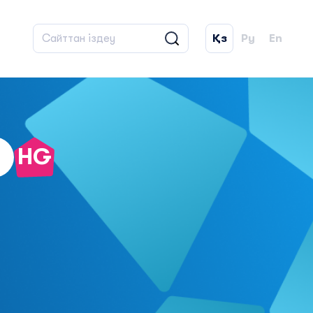
Қз
Ру
En
8
HG