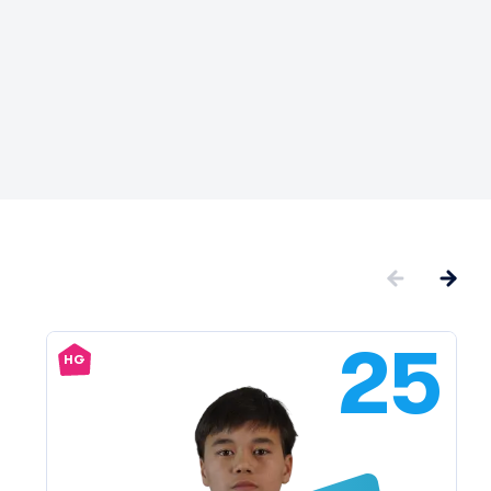
25
HG