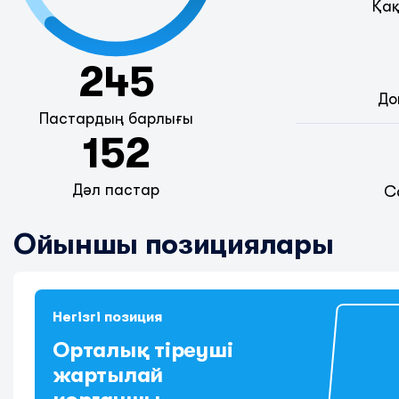
Қақ
245
До
Пастардың барлығы
152
Дәл пастар
С
Ойыншы позициялары
Негізгі позиция
Орталық тіреуші
жартылай