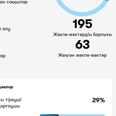
ан соққылар
195
п алу
Жекпе-жектердің барлығы
63
Жеңген жекпе-жектер
дар
циялар
29%
ы тіреуші
қорғаушы