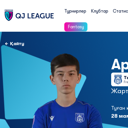
Турнирлер
Клубтар
Статис
Fantasy
Қайту
А
Т
Fr
Жарт
Туған 
28 мам