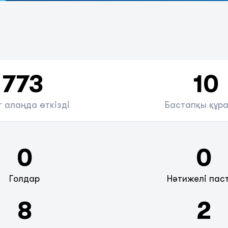
773
10
 алаңда өткізді
Бастапқы құр
0
0
Голдар
Нәтижелі пас
8
2