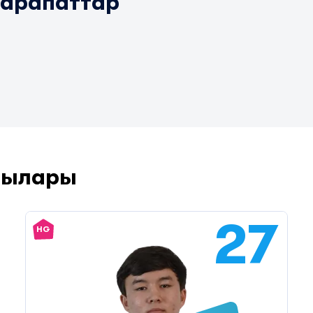
марапаттар
шылары
27
HG