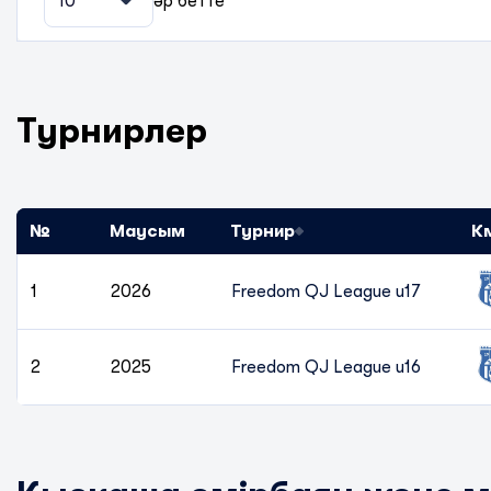
10
әр бетте
Турнирлер
№
Маусым
Турнир
К
1
2026
Freedom QJ League u17
2
2025
Freedom QJ League u16