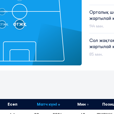
Орталық 
ЖОЖҚ
жартылай 
ОТЖҚ
ЖТЖҚ
144 мин.
Сол жақта
жартылай 
85 мин.
Есеп
Матч күні
Мин
Пози