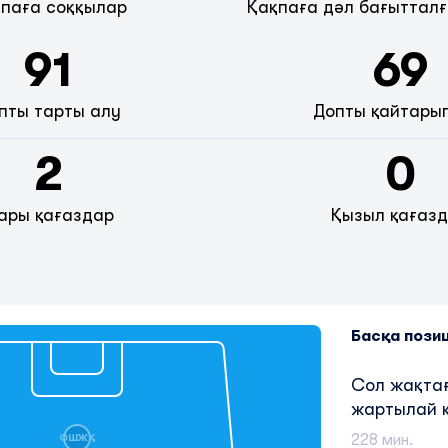
паға соққылар
Қақпаға дәл бағытталғ
91
69
пты тарты алу
Допты қайтары
2
0
ары қағаздар
Қызыл қағаз
Басқа пози
Сол жақтағ
жартылай 
228 мин.
ОШЖҚ