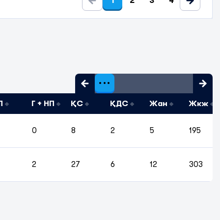
1
2
3
4
П
Г + НП
ҚС
ҚДС
Жан
Жкж
0
8
2
5
195
2
27
6
12
303