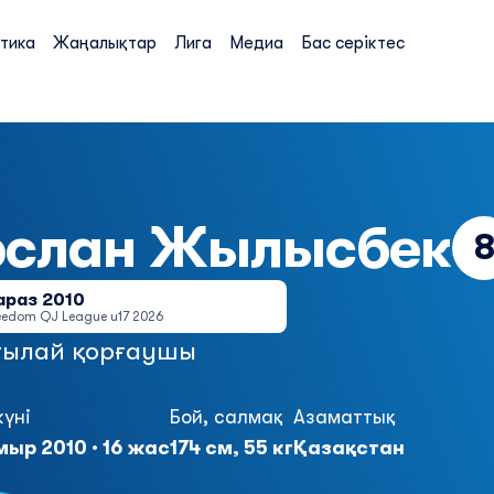
тика
Жаңалықтар
Лига
Медиа
Бас серіктес
рслан
Жылысбек
араз 2010
eedom QJ League u17 2026
ылай қорғаушы
күні
Бой, салмақ
Азаматтық
ыр 2010 · 16 жас
174 см, 55 кг
Қазақстан