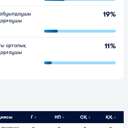
19%
шабуылдаушы
қорғаушы
11%
ғы орталық
қорғаушы
циясы
Г
НП
СҚ
ҚҚ