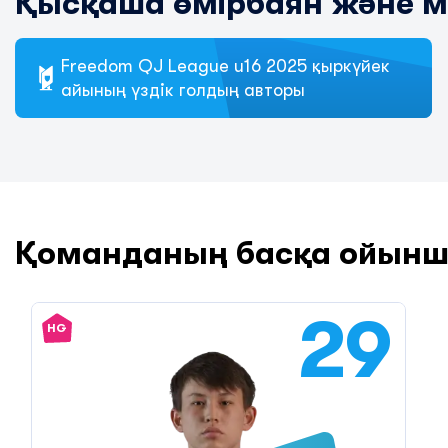
Қысқаша өмірбаян және 
Freedom QJ League u16 2025 қыркүйек
айының үздік голдың авторы
Қоманданың басқа ойын
29
HG