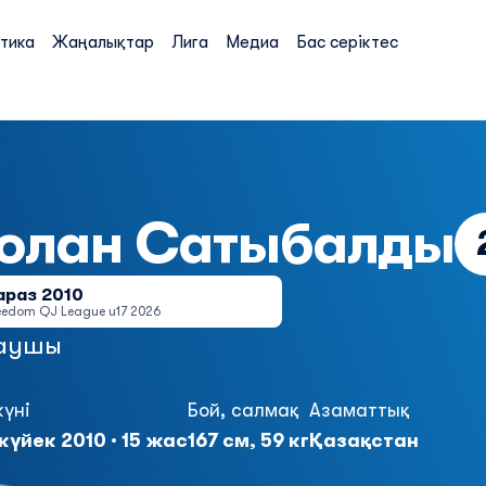
тика
Жаңалықтар
Лига
Медиа
Бас серіктес
олан
Сатыбалды
араз 2010
eedom QJ League u17 2026
аушы
күні
Бой, салмақ
Азаматтық
күйек 2010 · 15 жас
167 см, 59 кг
Қазақстан