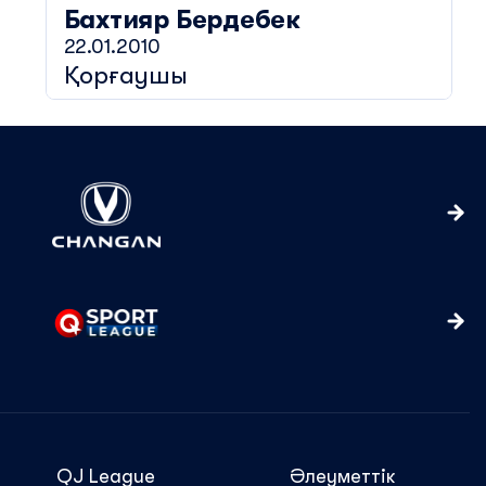
Бахтияр
Бердебек
22.01.2010
Қорғаушы
QJ League
Әлеуметтік