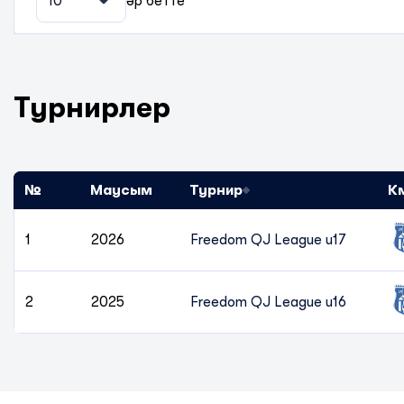
10
әр бетте
Турнирлер
№
Маусым
Турнир
К
1
2026
Freedom QJ League u17
2
2025
Freedom QJ League u16