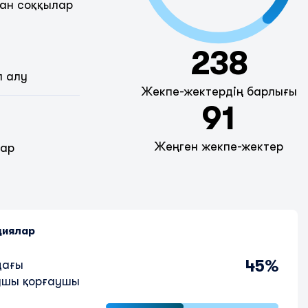
ан соққылар
238
п алу
Жекпе-жектердің барлығы
91
Жеңген жекпе-жектер
дар
циялар
45%
дағы
шы қорғаушы