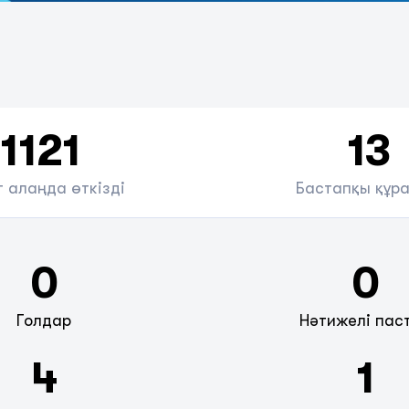
1121
13
 алаңда өткізді
Бастапқы құр
0
0
Голдар
Нәтижелі пас
4
1