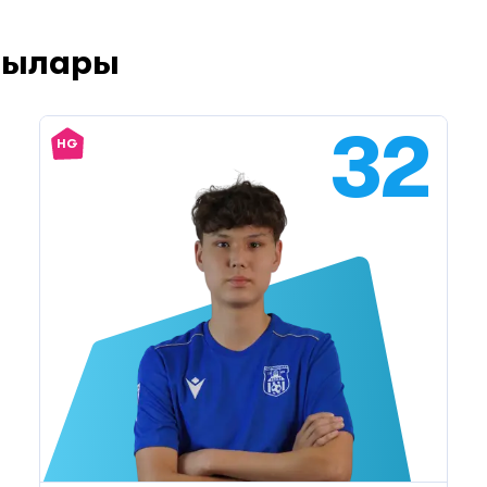
шылары
32
HG