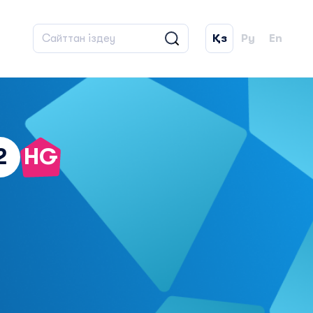
Қз
Ру
En
2
HG