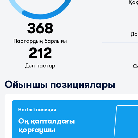
Қақ
368
До
Пастардың барлығы
212
Дәл пастар
С
Ойыншы позициялары
Негізгі позиция
Оң қапталдағы
қорғаушы