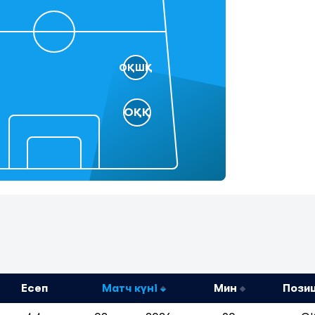
ОҚШҚ
ОҚҚ
Есеп
Матч күні
Мин
Пози