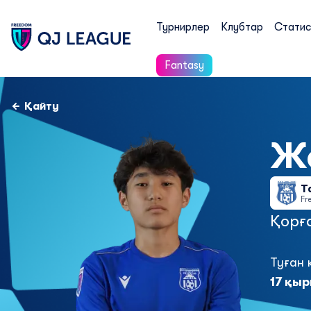
Турнирлер
Клубтар
Статис
Fantasy
Қайту
Ж
Т
Fr
Қорғ
Туған 
17 қыр