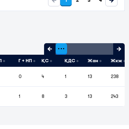
1
2
3
4
П
Г + НП
ҚС
ҚДС
Жан
Жкж
0
4
1
13
238
1
8
3
13
243