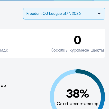
Freedom QJ League u17 \ 2026
0
амда
Қосалқы құрамнан шықты
тар
38%
Сәтті жекпе-жектер