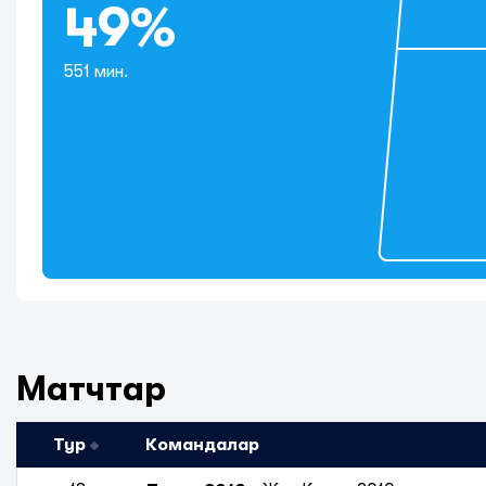
49%
551 мин.
Матчтар
Тур
Командалар