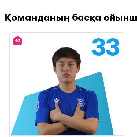
Қоманданың басқа ойын
33
HG