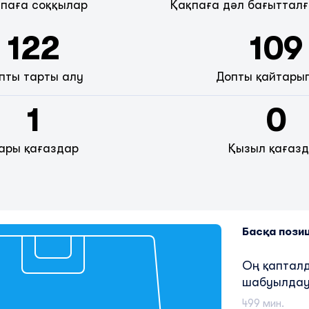
паға соққылар
Қақпаға дәл бағытталғ
122
109
пты тарты алу
Допты қайтары
1
0
ары қағаздар
Қызыл қағаз
Басқа пози
Оң қаптал
шабуылдау
499 мин.