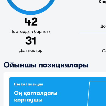
Қақ
42
До
Пастардың барлығы
31
Дәл пастар
С
Ойыншы позициялары
Негізгі позиция
Оң қапталдағы
қорғаушы