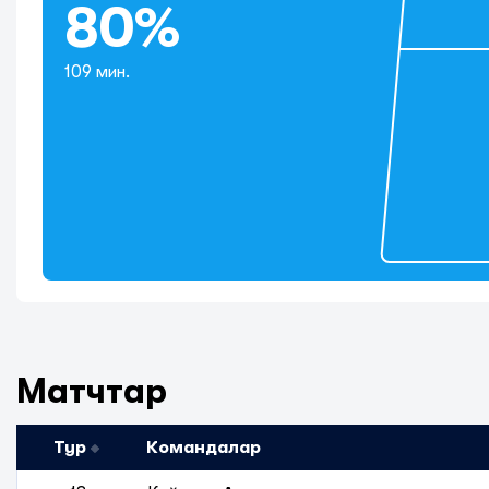
80%
109 мин.
Матчтар
Тур
Командалар