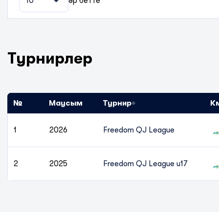
10
әр бетте
Турнирлер
№
Маусым
Турнир
К
1
2026
Freedom QJ League
2
2025
Freedom QJ League u17