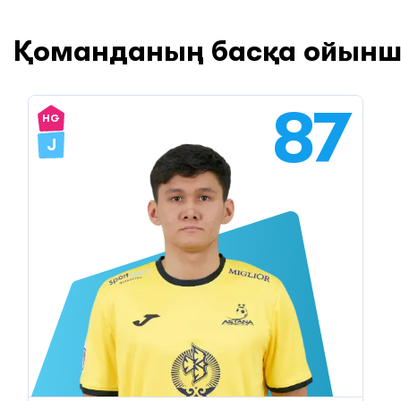
Қоманданың басқа ойын
87
HG
J