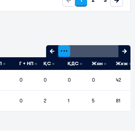
1
2
3
П
Г + НП
ҚС
ҚДС
Жан
Жкж
0
0
0
0
42
0
2
1
5
81