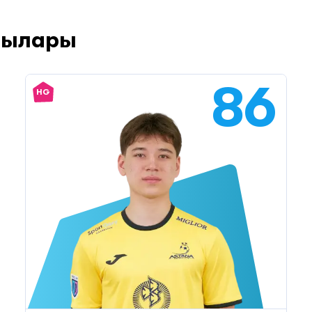
шылары
86
HG