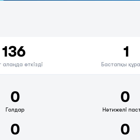
136
1
 алаңда өткізді
Бастапқы құр
0
0
Голдар
Нәтижелі пас
0
0