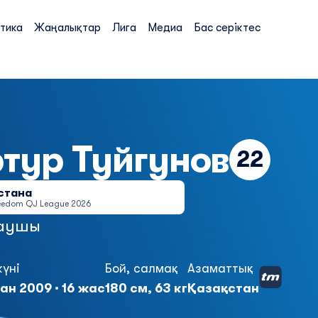
тика
Жаңалықтар
Лига
Медиа
Бас серіктес
ртур
Туйгунов
22
стана
eedom QJ League 2026
аушы
күні
Бой, салмақ
Азаматтық
ан 2009 · 16 жас
180 см, 63 кг
Қазақстан