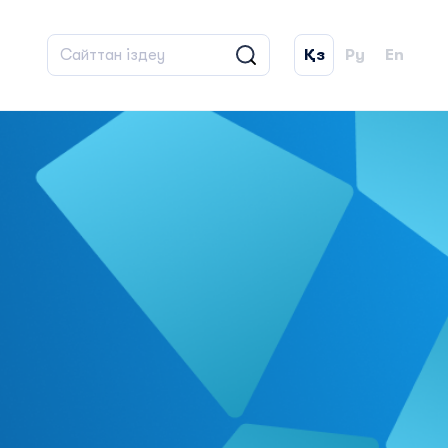
Қз
Ру
En