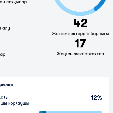
ан соққылар
42
п алу
Жекпе-жектердің барлығы
17
Жеңген жекпе-жектер
дар
циялар
12%
дағы
шы қорғаушы