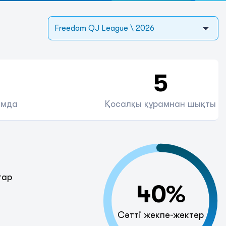
Freedom QJ League \ 2026
5
амда
Қосалқы құрамнан шықты
тар
40%
Сәтті жекпе-жектер