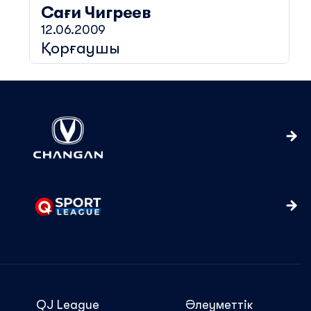
Сағи
Чигреев
12.06.2009
Қорғаушы
QJ League
Әлеуметтік