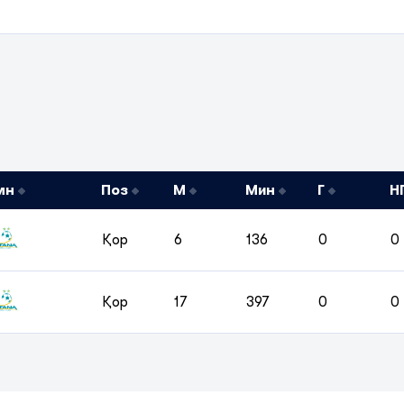
мн
Поз
М
Мин
Г
Н
Қор
6
136
0
0
Қор
17
397
0
0