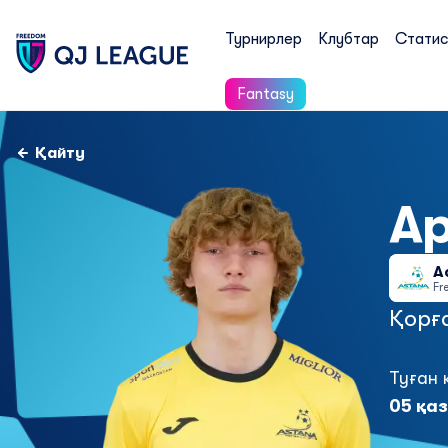
Турнирлер
Клубтар
Статис
Fantasy
Қайту
А
А
Fr
Қорғ
Туған 
05 қаз