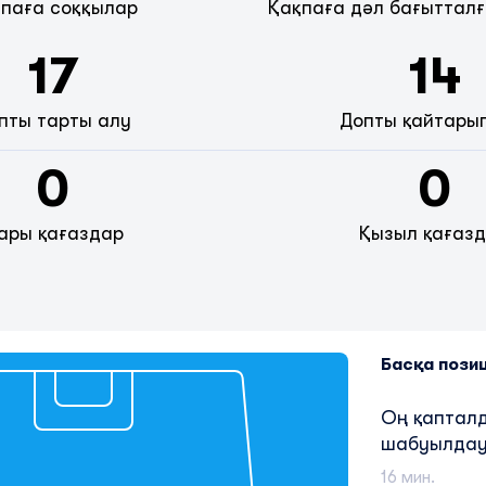
паға соққылар
Қақпаға дәл бағытталғ
17
14
пты тарты алу
Допты қайтары
0
0
ары қағаздар
Қызыл қағаз
Басқа пози
Оң қаптал
шабуылдау
16 мин.