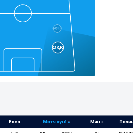
ОҚШҚ
ОҚҚ
Есеп
Матч күні
Мин
Пози