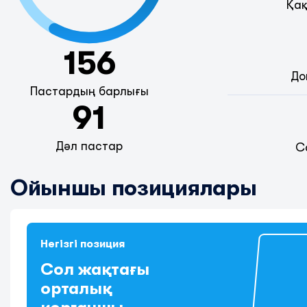
Қақ
156
До
Пастардың барлығы
91
Дәл пастар
С
Ойыншы позициялары
Негізгі позиция
Сол жақтағы
орталық