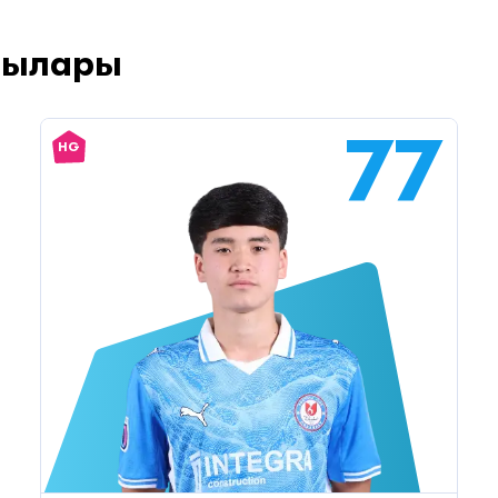
шылары
77
HG