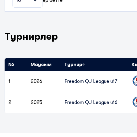
10
әр бетте
Турнирлер
№
Маусым
Турнир
К
1
2026
Freedom QJ League u17
2
2025
Freedom QJ League u16