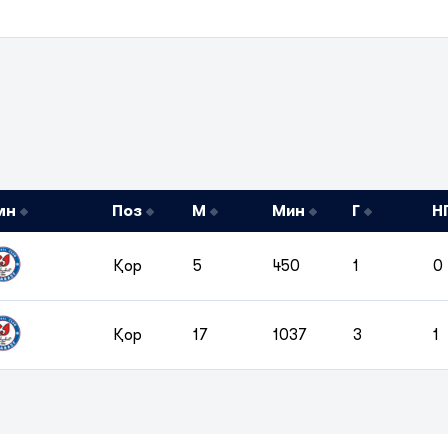
мн
Поз
М
Мин
Г
Н
Қор
5
450
1
0
Қор
17
1037
3
1