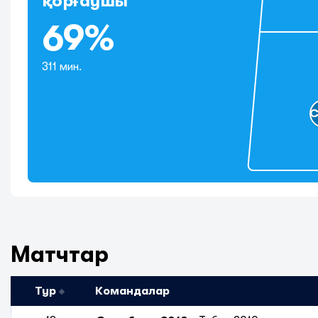
қорғаушы
69%
311 мин.
Матчтар
Тур
Командалар