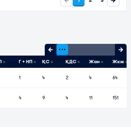
1
2
3
П
Г + НП
ҚС
ҚДС
Жан
Жкж
1
4
2
4
64
4
9
4
11
151