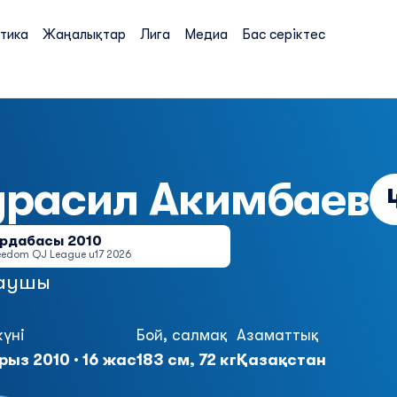
тика
Жаңалықтар
Лига
Медиа
Бас серіктес
урасил
Акимбаев
рдабасы 2010
eedom QJ League u17 2026
аушы
күні
Бой, салмақ
Азаматтық
рыз 2010 · 16 жас
183 см, 72 кг
Қазақстан