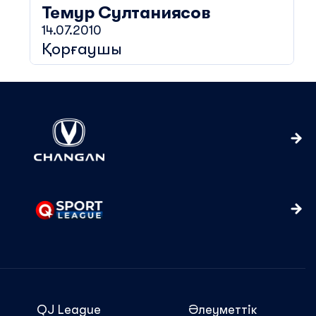
Темур
Султаниясов
14.07.2010
Қорғаушы
QJ League
Әлеуметтік