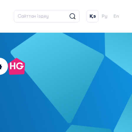
Қз
Ру
En
4
HG