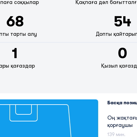
паға соққылар
Қақпаға дәл бағытталғ
68
54
пты тарты алу
Допты қайтары
1
0
ары қағаздар
Қызыл қағаз
Басқа пози
Оң жақтағ
қорғаушы
139 мин.