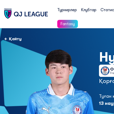
Турнирлер
Клубтар
Статис
Fantasy
Қайту
Н
О
Fr
Қорғ
Туған 
13 нау