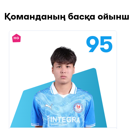
Қоманданың басқа ойын
95
HG