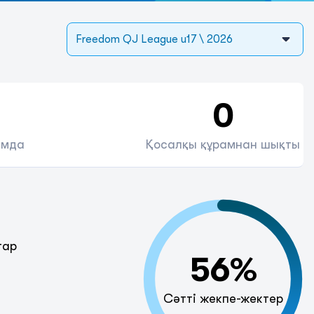
Freedom QJ League u17 \ 2026
0
амда
Қосалқы құрамнан шықты
тар
56%
Сәтті жекпе-жектер