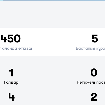
450
5
 алаңда өткізді
Бастапқы құр
1
0
Голдар
Нәтижелі пас
4
2