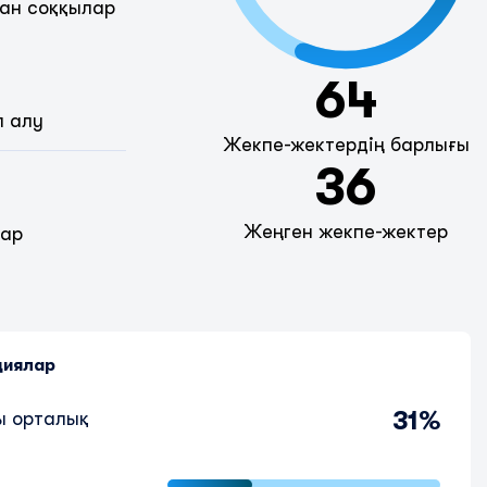
ан соққылар
64
п алу
Жекпе-жектердің барлығы
36
Жеңген жекпе-жектер
дар
циялар
31%
ы орталық