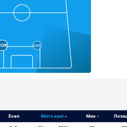
СОҚ
ООҚ
Есеп
Матч күні
Мин
Пози