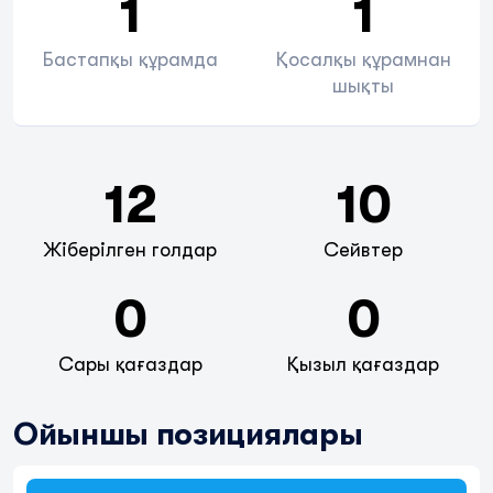
1
1
Бастапқы құрамда
Қосалқы құрамнан
шықты
12
10
Жіберілген голдар
Сейвтер
0
0
Сары қағаздар
Қызыл қағаздар
Ойыншы позициялары