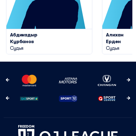
Абдикадыр
Алихан
Курбанов
Ерден
Судья
Судья