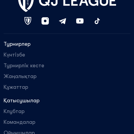
Турнирлер
Күнтізбе
Турнирлік кесте
Жаңалықтар
Құжаттар
Қатысушылар
Клубтар
Командалар
Ойыншылар