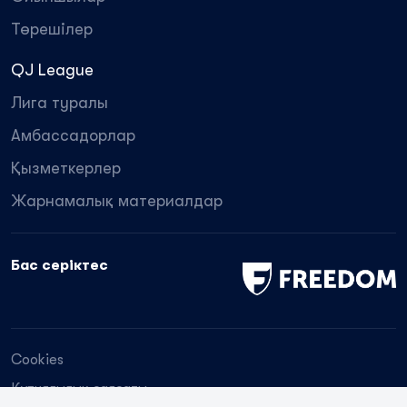
Төрешілер
QJ League
Лига туралы
Амбассадорлар
Қызметкерлер
Жарнамалық материалдар
Бас серіктес
Cookies
Құпиялылық саясаты