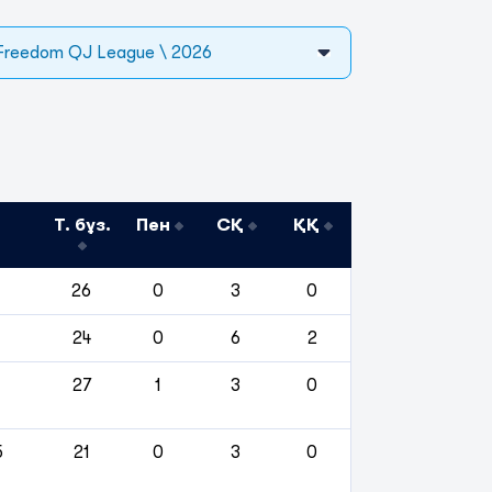
Freedom QJ League \ 2026
Т. бұз.
Пен
СҚ
ҚҚ
26
0
3
0
24
0
6
2
27
1
3
0
5
21
0
3
0