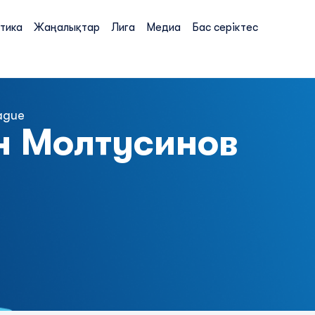
тика
Жаңалықтар
Лига
Медиа
Бас серіктес
ague
н
Молтусинов