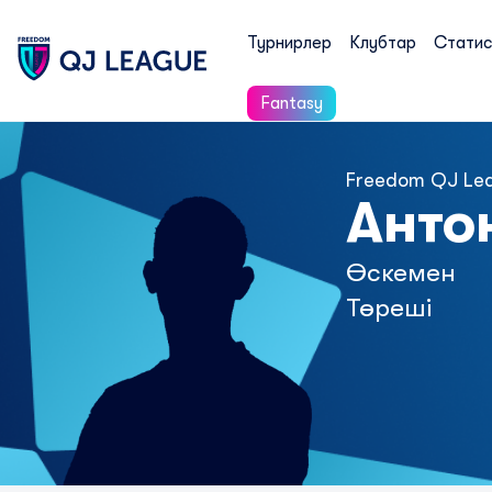
Турнирлер
Клубтар
Статис
Fantasy
Freedom QJ Le
Анто
Өскемен
Төреші