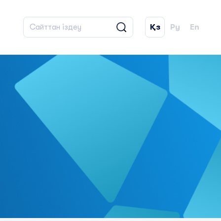
Қз
Ру
En