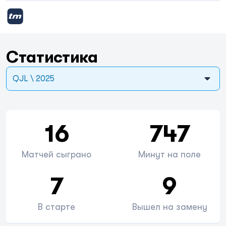
Статистика
QJL \ 2025
16
747
Матчей сыграно
Минут на поле
7
9
В старте
Вышел на замену