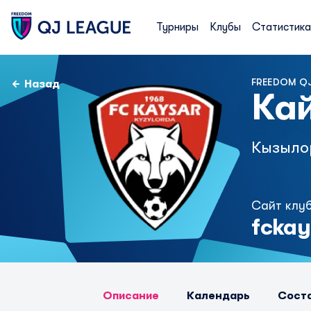
Турниры
Клубы
Статистика
FREEDOM QJ
Назад
Ка
Кызыло
Сайт клу
fckay
Описание
Календарь
Сост