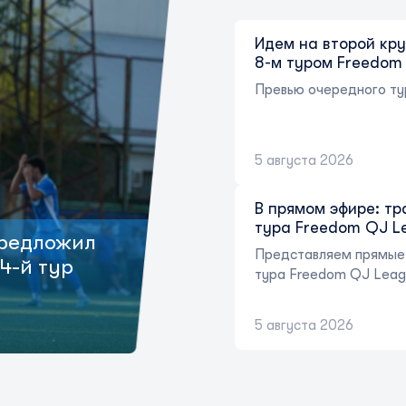
Идем на второй кру
8-м туром Freedom
Превью очередного ту
5 августа 2026
В прямом эфире: тр
тура Freedom QJ L
предложил
Представляем прямые 
4-й тур
тура Freedom QJ Leag
5 августа 2026