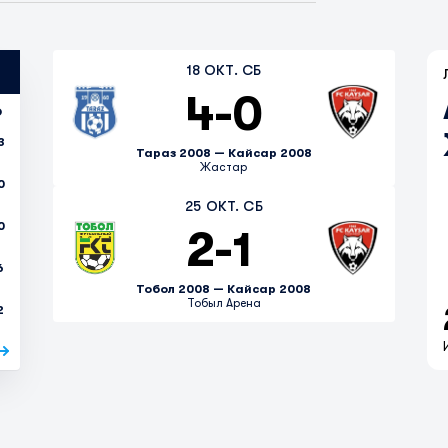
18 ОКТ. СБ
4
-
0
О
3
Тараз 2008 — Кайсар 2008
Жастар
0
25 ОКТ. СБ
0
2
-
1
6
Тобол 2008 — Кайсар 2008
Тобыл Арена
2