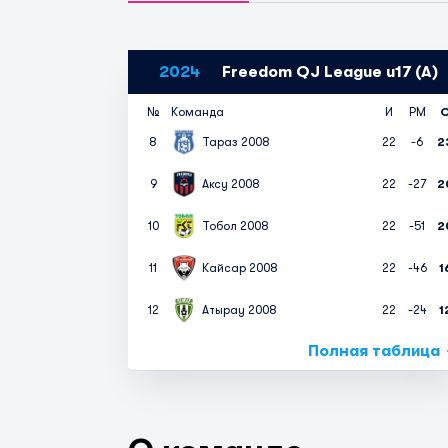
2024
Freedom QJ League u17 (A)
№
Команда
И
РМ
8
Тараз 2008
22
-6
2
9
Аксу 2008
22
-27
2
10
Тобол 2008
22
-51
2
11
Кайсар 2008
22
-46
1
12
Атырау 2008
22
-24
1
Полная таблица