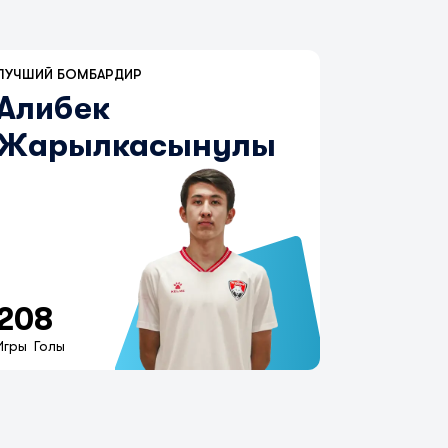
ЛУЧШИЙ БОМБАРДИР
Алибек
Жарылкасынулы
20
8
Игры
Голы