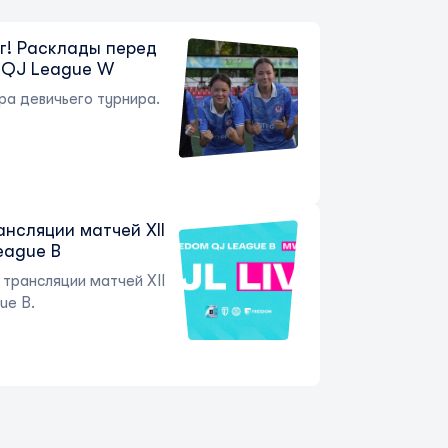
г! Расклады перед
 QJ League W
ра девичьего турнира.
ансляции матчей XII
eague B
трансляции матчей XII
ue B.