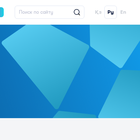
Қз
Ру
En