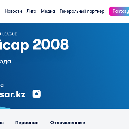
Новости
Лига
Медиа
Генеральный партнер
Fantasy
 LEAGUE
йсар 2008
рда
ба
sar.kz
ав
Персонал
Отзаявленные