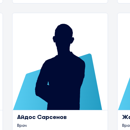
Айдос Сарсенов
Жа
Врач
Вра