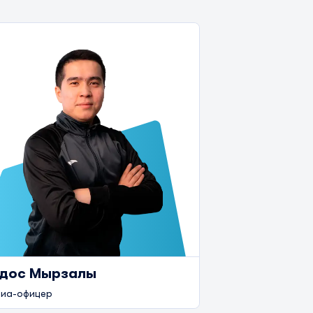
дос Мырзалы
иа-офицер