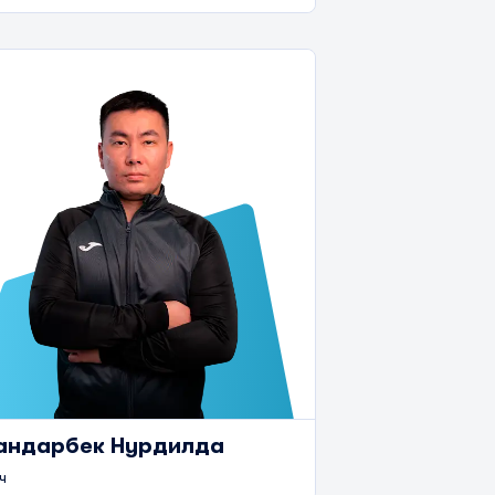
ндарбек Нурдилда
ч