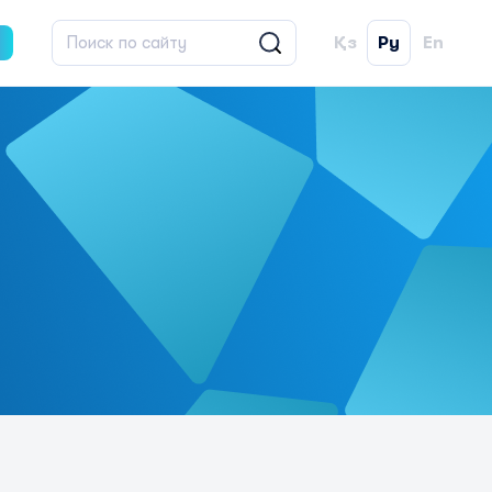
Қз
Ру
En