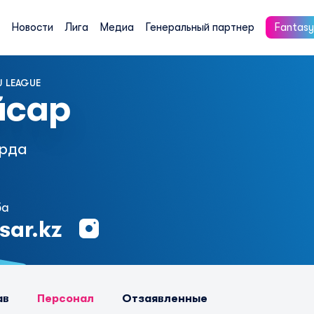
Новости
Лига
Медиа
Генеральный партнер
Fantasy
 LEAGUE
йсар
рда
ба
sar.kz
ав
Персонал
Отзаявленные