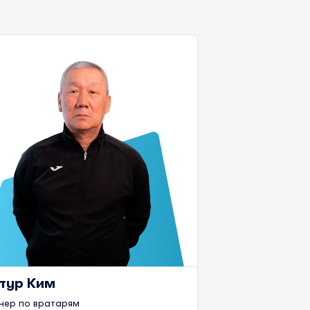
тур Ким
нер по вратарям