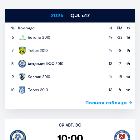
2026
QJL u17
№
Команда
И
РМ
О
6
Астана 2010
14
-22
16
7
Тобол 2010
14
-8
14
8
Академия КФФ 2010
13
-7
14
9
Каспий 2010
14
-18
13
10
Тараз 2010
13
-4
12
Полная таблица
09 АВГ. ВС
10:00