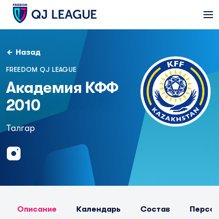
Назад
FREEDOM QJ LEAGUE
Академия КФФ
2010
Талгар
Описание
Календарь
Состав
Персо