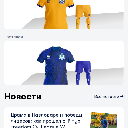
Гостевая
Погоня за «Женисом»
продолжается: главные моменты 12-
го тура Freedom QJ League B
7 августа 2026
Новости
Все новости →
Драма в Павлодаре и победы
лидеров: как прошел 8-й тур
Freedom QJ League W