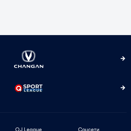
QJ League
Соцсети