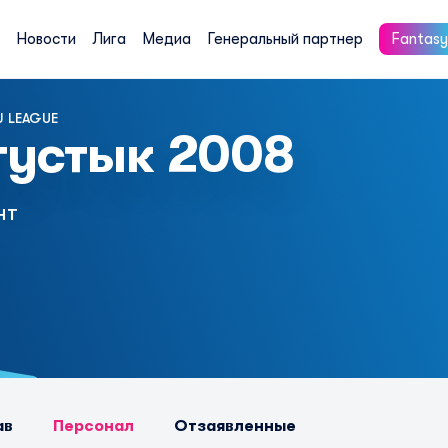
Новости
Лига
Медиа
Генеральный партнер
Fantasy
 LEAGUE
тустык 2008
нт
ав
Персонал
Отзаявленные