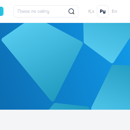
Қз
Ру
En