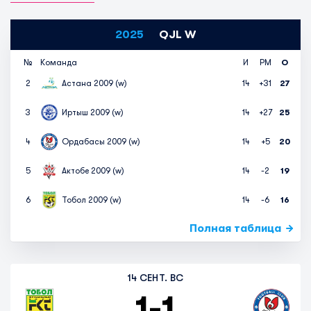
2025
QJL W
№
Команда
И
РМ
О
2
Астана 2009 (w)
14
+31
27
3
Иртыш 2009 (w)
14
+27
25
4
Ордабасы 2009 (w)
14
+5
20
5
Актобе 2009 (w)
14
-2
19
6
Тобол 2009 (w)
14
-6
16
Полная таблица
14 СЕНТ. ВС
1
-
1