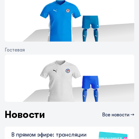
Гостевая
Идем на второй круг! Расклады
перед 8-м туром Freedom QJ
League W
5 августа 2026
Новости
Все новости →
В прямом эфире: трансляции