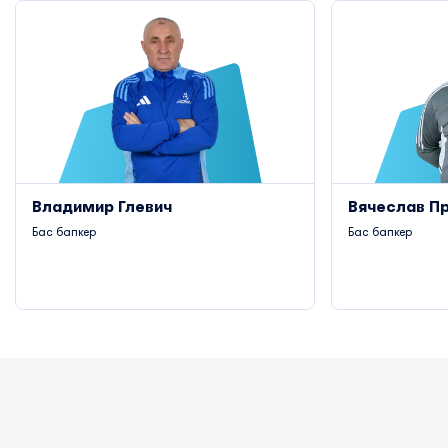
Владимир Глевич
Вячеслав П
Бас бапкер
Бас бапкер