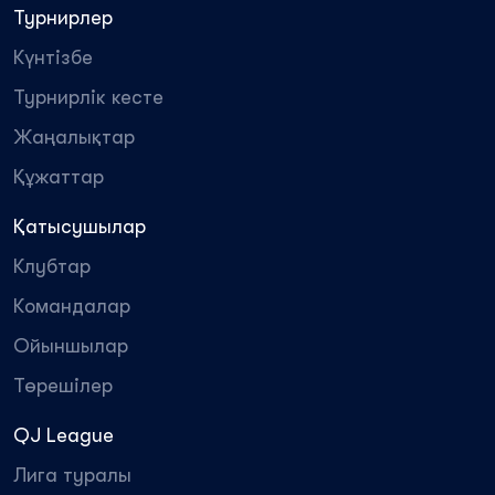
Турнирлер
Күнтізбе
Турнирлік кесте
Жаңалықтар
Құжаттар
Қатысушылар
Клубтар
Командалар
Ойыншылар
Төрешілер
QJ League
Лига туралы