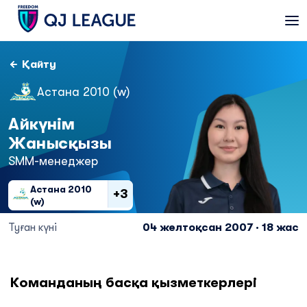
Қайту
Астана 2010 (w)
Айкүнім
Жанысқызы
SMM-менеджер
Астана 2010
+3
(w)
Туған күні
04 желтоқсан 2007 · 18 жас
Команданың басқа қызметкерлері