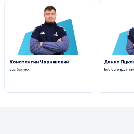
Константин Чернявский
Денис Лука
Бас бапкер
Бас бапкердің кө