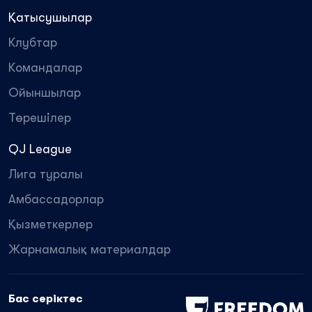
Қатысушылар
Клубтар
Командалар
Ойыншылар
Төрешілер
QJ League
Лига туралы
Амбассадорлар
Қызметкерлер
Жарнамалық материалдар
Бас серіктес