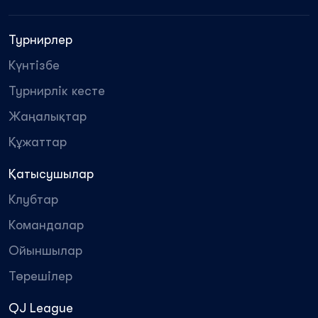
Турнирлер
Күнтізбе
Турнирлік кесте
Жаңалықтар
Құжаттар
Қатысушылар
Клубтар
Командалар
Ойыншылар
Төрешілер
QJ League