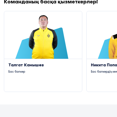
Команданың басқа қызметкерлері
Талгат Канышев
Никита Поп
Бас бапкер
Бас бапкердің кө