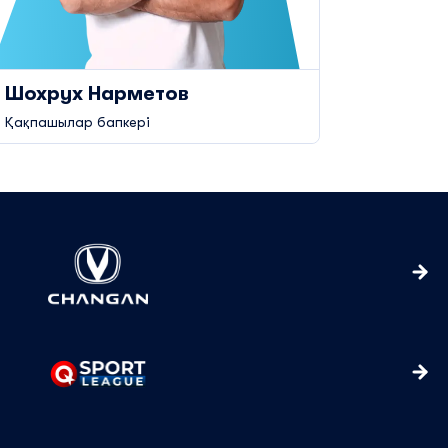
Шохрух Нарметов
Қақпашылар бапкері