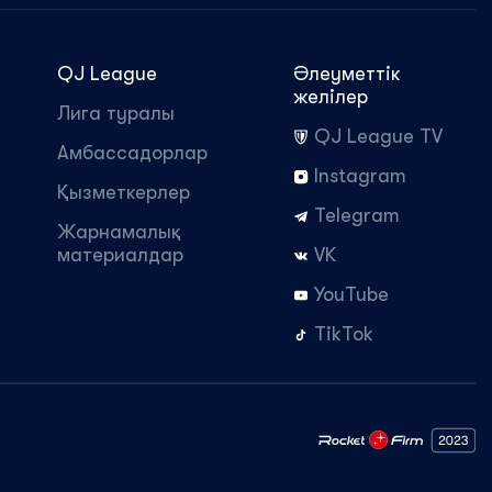
QJ League
Әлеуметтік
желілер
Лига туралы
QJ League TV
Амбассадорлар
Instagram
Қызметкерлер
Telegram
Жарнамалық
материалдар
VK
YouTube
TikTok