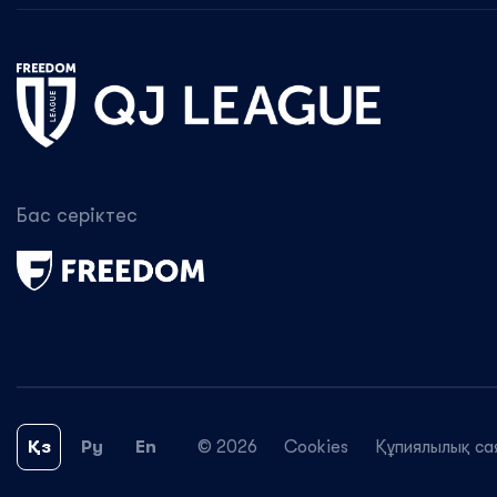
Бас серіктес
Қз
Ру
En
© 2026
Cookies
Құпиялылық са