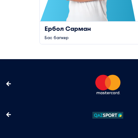
Ербол Сарман
Бас бапкер