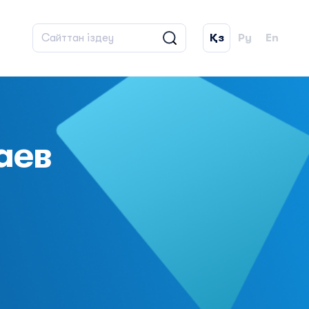
Қз
Ру
En
аев