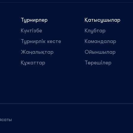
Турнирлер
Қатысушылар
Күнтізбе
Клубтар
Турнирлік кесте
Командалар
Жаңалықтар
Ойыншылар
Құжаттар
Төрешілер
ясаты