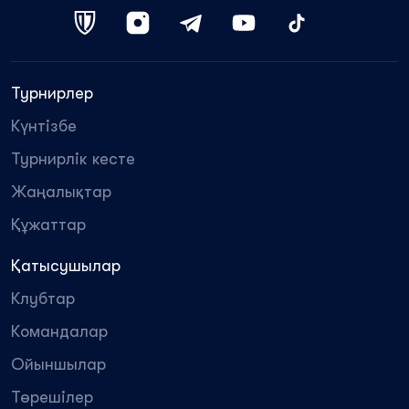
Турнирлер
Күнтізбе
Турнирлік кесте
Жаңалықтар
Құжаттар
Қатысушылар
Клубтар
Командалар
Ойыншылар
Төрешілер