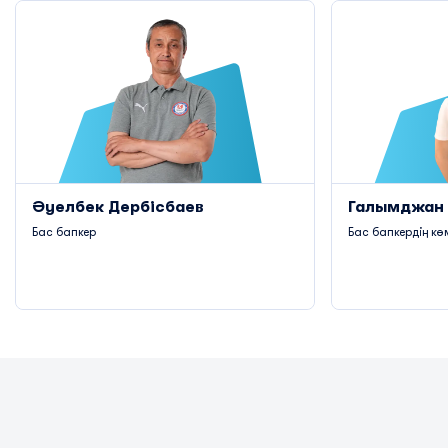
Әуелбек Дербісбаев
Галымджан 
Бас бапкер
Бас бапкердің кө