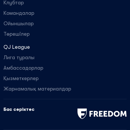
Клубтар
Командалар
Ойыншылар
Төрешілер
QJ League
Лига туралы
Амбассадорлар
Қызметкерлер
Жарнамалық материалдар
Бас серіктес