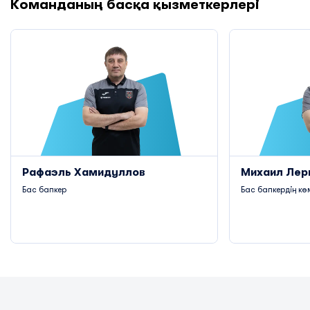
Команданың басқа қызметкерлері
Рафаэль Хамидуллов
Михаил Лер
Бас бапкер
Бас бапкердің кө