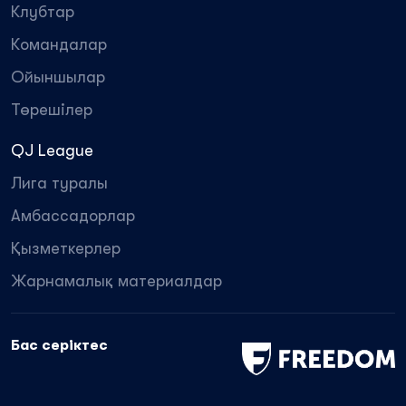
Клубтар
Командалар
Ойыншылар
Төрешілер
QJ League
Лига туралы
Амбассадорлар
Қызметкерлер
Жарнамалық материалдар
Бас серіктес