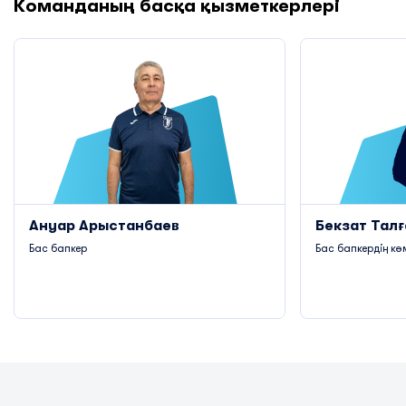
Команданың басқа қызметкерлері
Ануар Арыстанбаев
Бекзат Тал
Бас бапкер
Бас бапкердің кө